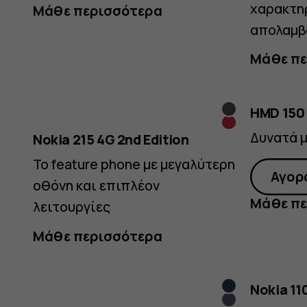
Feature
χαρακτηρ
Μάθε περισσότερα
απολαμβ
Μάθε πε
Phones
Μαύρο
HMD 150
Κόκκινο
Δυνατά μ
|
Nokia 215 4G 2nd Edition
Το feature phone με μεγαλύτερη
Αγορ
οθόνη και επιπλέον
Μάθε πε
λειτουργίες
Official
Μάθε περισσότερα
Midnight
Nokia 11
Arctic