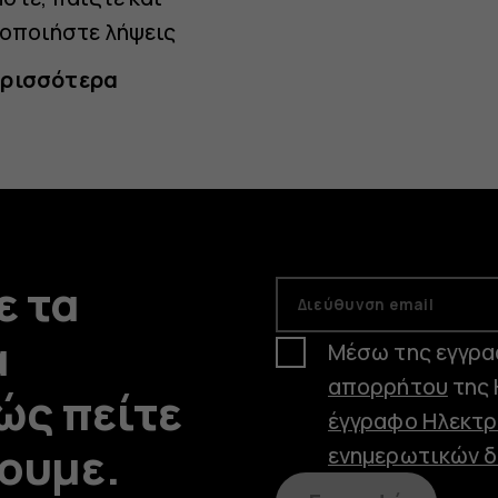
οποιήστε λήψεις
ρισσότερα
ε τα
Διεύθυνση email
α
Μέσω της εγγρα
απορρήτου
της 
ώς πείτε
έγγραφο Ηλεκτρ
νουμε.
ενημερωτικών δ