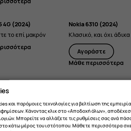
ρισσότερα
5 4G (2024)
Nokia 6310 (2024)
τε το επί μακρόν
Κλασικό, και όχι άδικα
ρισσότερα
Αγοράστε
Μάθε περισσότερα
ies
Ανθρακί
Κυανό
es και παρόμοιες τεχνολογίες για βελτίωση της εμπειρία
5 (2023)
Nokia 105 4G (2023)
αφημίσεων. Κάνοντας κλικ στο «Αποδοχή όλων», αποδέχεσ
 που σας κρατά σε
Για συνδέσεις μεγάλης
ογιών. Μπορείτε να αλλάξετε τις ρυθμίσεις σας ανά πάσ
νία με τις επαφές σας
διάρκειας
 στο κάτω μέρος του ιστότοπου. Μάθετε περισσότερα σχε