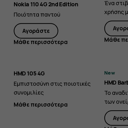
Blue
Ένα στι
Nokia 110 4G 2nd Edition
Purple
χρήσης μ
Ποιότητα παντού
Αγορ
Αγοράστε
Μάθε πε
Μάθε περισσότερα
HMD 105 4G
New
HMD Bar
Εμπιστοσύνη στις ποιοτικές
συνομιλίες
Το αναδ
των ονε
Μάθε περισσότερα
Αγορ