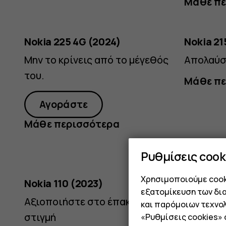
Μάθε πε
Nokia 225 4G (2024)
Nokia 21
Μην το κρίνεις από το μέγεθός
Απολαύσ
του.
Μάθε πε
Αγοράστε
Μάθε περισσότερα
Ρυθμίσεις cook
Ανθρακί
Cloudy
Χρησιμοποιούμε cooki
Nokia 110 (2023)
Nokia 10
Blue
εξατομίκευση των δι
Αξιοποιήστε στο έπακρο κάθε
Ποιότητα
και παρόμοιων τεχνολ
στιγμή
επικοινω
«Ρυθμίσεις cookies»