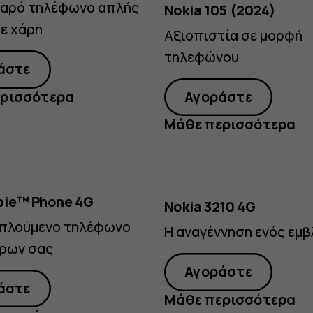
βαρό τηλέφωνο απλής
Nokia 105 (2024)
ε χάρη
Αξιοπιστία σε μορφή
τηλεφώνου
άστε
ρισσότερα
Αγοράστε
Μάθε περισσότερα
bie™ Phone 4G
Nokia 3210 4G
ιπλούμενο τηλέφωνο
Η αναγέννηση ενός εμ
ίρων σας
Αγοράστε
άστε
Μάθε περισσότερα