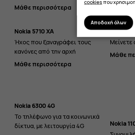
cookies
που χρησιμοπ
Μάθε περισσότερα
Μάθε πε
Αποδοχή όλων
Nokia 5710 XA
Nokia 82
Ήχος που ξαναγράφει τους
Μείνετε 
κανόνες από την αρχή
Μάθε πε
Μάθε περισσότερα
Nokia 6300 4G
Το τηλέφωνο για τα κοινωνικά
Nokia 11
δίκτυα, με λειτουργία 4G
Συνομιλή