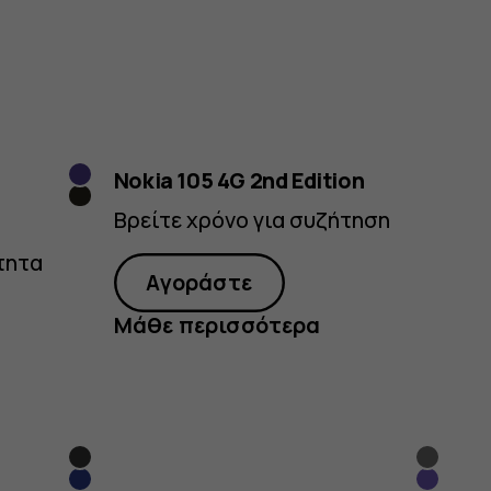
Violet
Nokia 105 4G 2nd Edition
Μαύρο
Βρείτε χρόνο για συζήτηση
τητα
Αγοράστε
Μάθε περισσότερα
Μαύρο
Titani
Μπλε
Blue