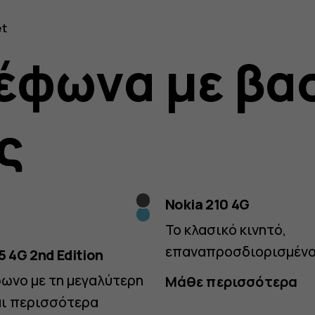
et
έφωνα με βα
ς
Black
Nokia 210 4G
Blue
Το κλασικό κινητό,
επαναπροσδιορισμέν
5 4G 2nd Edition
ωνο με τη μεγαλύτερη
Μάθε περισσότερα
αι περισσότερα