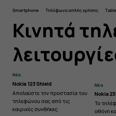
Nokia
Smartphone
Τηλέφωνα απλής χρήσης
Tabl
Κινητά τηλ
&
λειτουργίε
HMD
Νέα
Nokia 123 Shield
4G/2G
Νέα
Απολαύστε την προστασία του
Nokia 23
τηλεφώνου σας από τις
Το τηλέφ
καιρικές συνθήκες
οθόνη κ