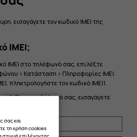
κυρη, εισαγάγετε τον κωδικό IMEI της
ό IMEI;
ικό IMEI στο τηλέφωνό σας, επιλέξτε
φώνου > Κατάσταση > Πληροφορίες IMEI.
EI, πληκτρολογήστε τον κωδικό IMEI1.
ικό IMEI στο τηλέφωνό σας, εισαγάγετε
ε στην κύρια οθόνη.
ς σας και
τε τη χρήση cookies
α στιγμή επιλέγοντας