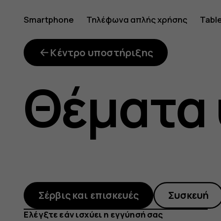
imei-
Smartphone
Τηλέφωνα απλής χρήσης
Tabl
checker
Κέντρο υποστήριξης
Θέματα
Σέρβις και επισκευές
Συσκευή
Ελέγξτε εάν ισχύει η εγγύησή σας