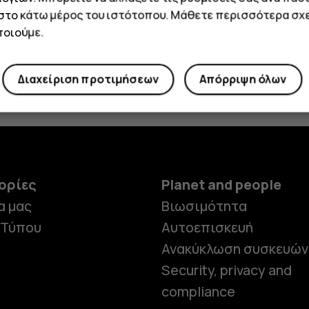
 στο κάτω μέρος του ιστότοπου. Μάθετε περισσότερα σχε
Η τοποθεσία σας*
οιούμε.
Check your warranty
Διαχείριση προτιμήσεων
Απόρριψη όλων
ορίες
Planet and people
α μας
Βιωσιμότητα
 Τύπου
Αυτοεπισκευή
Ανακύκλωση συσκευών
Security, privacy and
compliance