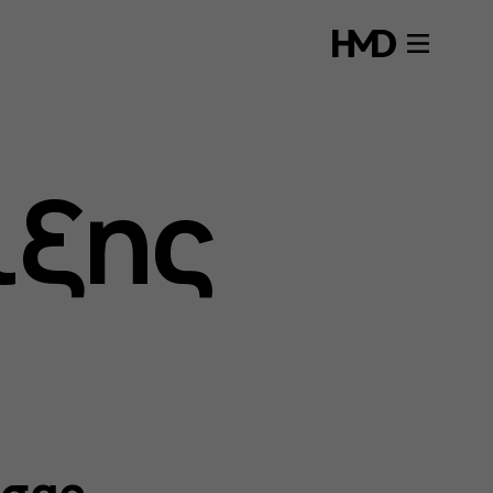
ιξης
 σας