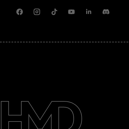
Facebook
Instagram
Tiktok
Youtube
Linkedin
Discord
Πληροφορίες
Επισκευή, επαναχρησιμοποίηση,
ανακύκλωση
Υποστήριξη
Greece