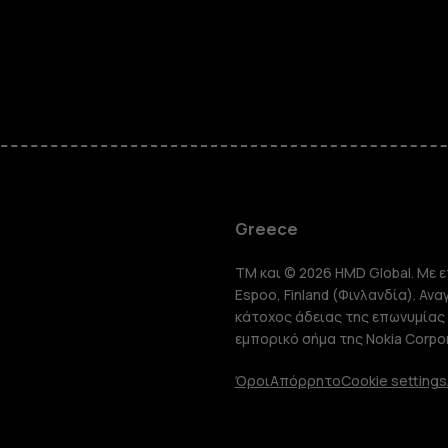
Smartphon
Greece
TM και © 2026 HMD Global. Με ε
Τηλέφωνα 
Espoo, Finland (Φινλανδία). Αν
κάτοχος άδειας της επωνυμίας 
εμπορικό σήμα της Nokia Corpor
Tablet
Όροι
Απόρρητο
Cookie settings