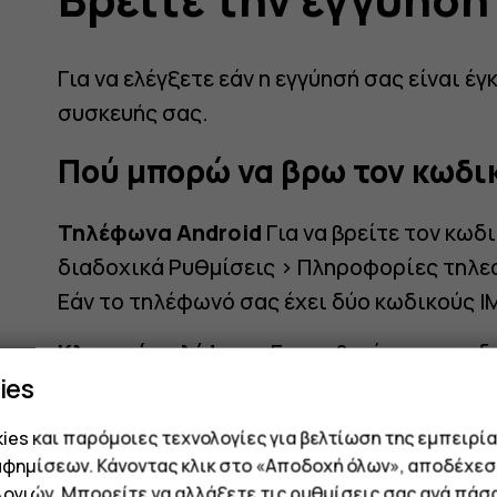
Για να ελέγξετε εάν η εγγύησή σας είναι έγ
συσκευής σας.
Πού μπορώ να βρω τον κωδικ
Τηλέφωνα Android
Για να βρείτε τον κωδ
διαδοχικά Ρυθμίσεις > Πληροφορίες τηλε
Εάν το τηλέφωνό σας έχει δύο κωδικούς IM
Κλασικά τηλέφωνα
Για να βρείτε τον κωδ
ies
*#06# με το πληκτρολόγιο, όταν βρίσκεστ
es και παρόμοιες τεχνολογίες για βελτίωση της εμπειρία
Κωδικός IMEI
αφημίσεων. Κάνοντας κλικ στο «Αποδοχή όλων», αποδέχεσ
ογιών. Μπορείτε να αλλάξετε τις ρυθμίσεις σας ανά πάσ