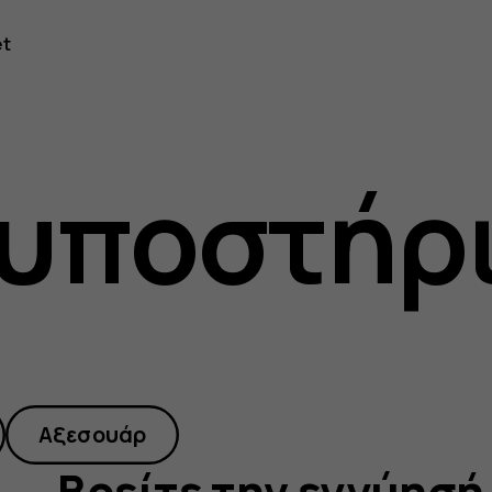
et
 υποστήρ
Αξεσουάρ
Βρείτε την εγγύησή