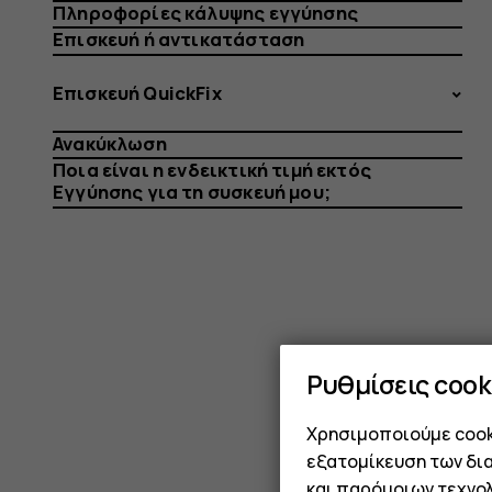
Πληροφορίες κάλυψης εγγύησης
Επισκευή ή αντικατάσταση
Επισκευή QuickFix
Ανακύκλωση
Ποια είναι η ενδεικτική τιμή εκτός
Εγγύησης για τη συσκευή μου;
Ρυθμίσεις cook
Χρησιμοποιούμε cooki
εξατομίκευση των δι
και παρόμοιων τεχνολ