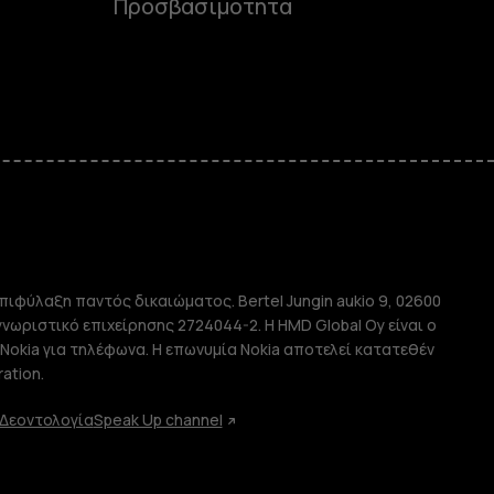
Προσβασιμότητα
e
πιφύλαξη παντός δικαιώματος. Bertel Jungin aukio 9, 02600
απλής χρήσης
αγνωριστικό επιχείρησης 2724044-2. Η HMD Global Oy είναι ο
Nokia για τηλέφωνα. Η επωνυμία Nokia αποτελεί κατατεθέν
ation.
Δεοντολογία
Speak Up channel