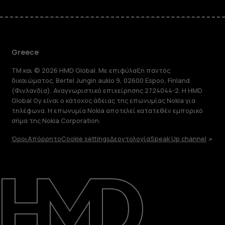
Greece
TM και © 2026 HMD Global. Με επιφύλαξη παντός
δικαιώματος. Bertel Jungin aukio 9, 02600 Espoo, Finland
(Φινλανδία). Αναγνωριστικό επιχείρησης 2724044-2. Η HMD
Global Oy είναι ο κάτοχος άδειας της επωνυμίας Nokia για
τηλέφωνα. Η επωνυμία Nokia αποτελεί κατατεθέν εμπορικό
σήμα της Nokia Corporation.
Όροι
Απόρρητο
Cookie settings
Δεοντολογία
Speak Up channel
Πληροφορίες
Επισκευή, επαναχρησιμοποίηση,
ανακύκλωση
Υποστήριξη
Greece