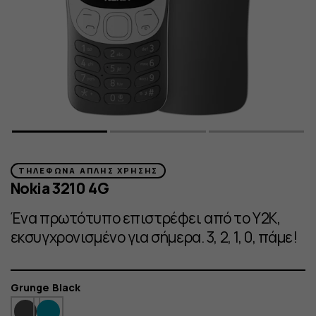
ΤΗΛΈΦΩΝΑ ΑΠΛΉΣ ΧΡΉΣΗΣ
Nokia 3210 4G
Ένα πρωτότυπο επιστρέφει από το Y2K,
εκσυγχρονισμένο για σήμερα. 3, 2, 1, 0, πάμε!
Χρώμα
Grunge Black