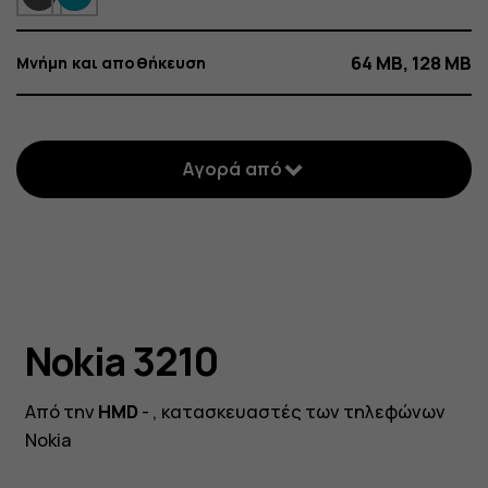
64 MB, 128 MB
Μνήμη και αποθήκευση
Αγορά από
Nokia 3210
Nokia 3210
Από την
HMD
- , κατασκευαστές των τηλεφώνων
NOKIA 3210
Ένα πρωτότυπο επιστρέφει από το Y2K,
Nokia
εκσυγχρονισμένο για σήμερα. 3, 2, 1, 0, πάμε!