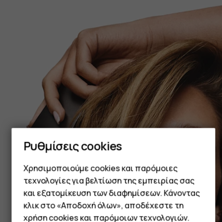
Ρυθμίσεις cookies
Χρησιμοποιούμε cookies και παρόμοιες
Smartphone
τεχνολογίες για βελτίωση της εμπειρίας σας
Τηλέφωνα απλής χρήσης
και εξατομίκευση των διαφημίσεων. Κάνοντας
κλικ στο «Αποδοχή όλων», αποδέχεστε τη
Tablet
χρήση cookies και παρόμοιων τεχνολογιών.