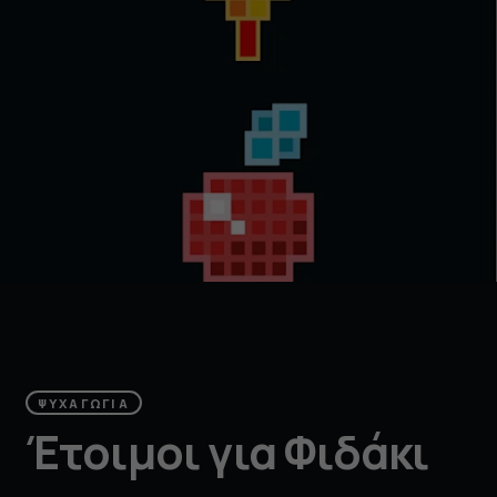
ΨΥΧΑΓΩΓΊΑ
Έτοιμοι για Φιδάκι