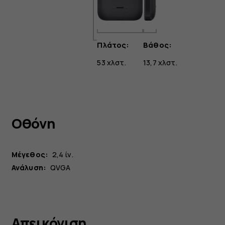
Πλάτος:
Βάθος:
53 χλστ.
13,7 χλστ.
Οθόνη
Μέγεθος:
2,4 ίν.
Ανάλυση:
QVGA
Απεικόνιση