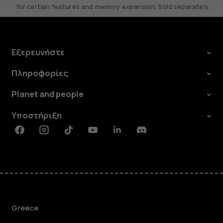
for certain features and memory expansion. Sold separately.
Εξερευνήστε
Πληροφορίες
Planet and people
Υποστήριξη
Facebook
Instagram
Tiktok
Youtube
Linkedin
Discord
Greece