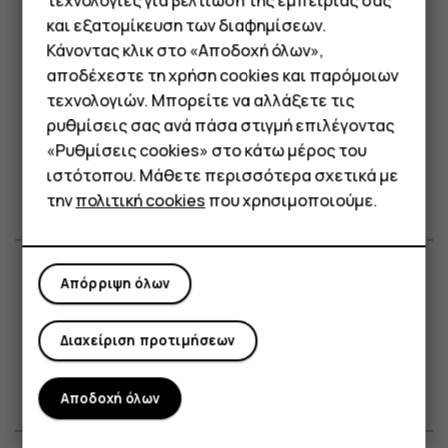
τεχνολογίες για βελτίωση της εμπειρίας σας
και εξατομίκευση των διαφημίσεων.
Κάνοντας κλικ στο «Αποδοχή όλων»,
Μνήμη και αποθήκευση
Smartphone
αποδέχεστε τη χρήση cookies και παρόμοιων
τεχνολογιών. Μπορείτε να αλλάξετε τις
Τηλέφωνα απλής χρήσης
2
ρυθμίσεις σας ανά πάσα στιγμή επιλέγοντας
Εσωτερική μνήμη:
4 GB
«Ρυθμίσεις cookies» στο κάτω μέρος του
3
Υποστήριξη κάρτας MicroSD έως και:
32 GB
Tablet
ιστότοπου. Μάθετε περισσότερα σχετικά με
RAM:
512 MB
την
πολιτική cookies
που χρησιμοποιούμε.
Απόρριψη όλων
Πλατφόρμα
Διαχείριση προτιμήσεων
CPU:
QC8909
Αποδοχή όλων