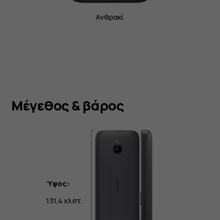
Ανθρακί
Μέγεθος & βάρος
Ύψος:
131,4 χλστ.