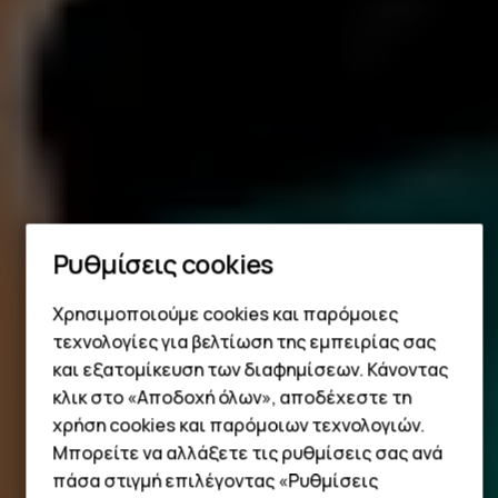
Ρυθμίσεις cookies
Χρησιμοποιούμε cookies και παρόμοιες
Smartphone
τεχνολογίες για βελτίωση της εμπειρίας σας
Τηλέφωνα απλής χρήσης
και εξατομίκευση των διαφημίσεων. Κάνοντας
κλικ στο «Αποδοχή όλων», αποδέχεστε τη
Tablet
χρήση cookies και παρόμοιων τεχνολογιών.
Μπορείτε να αλλάξετε τις ρυθμίσεις σας ανά
πάσα στιγμή επιλέγοντας «Ρυθμίσεις