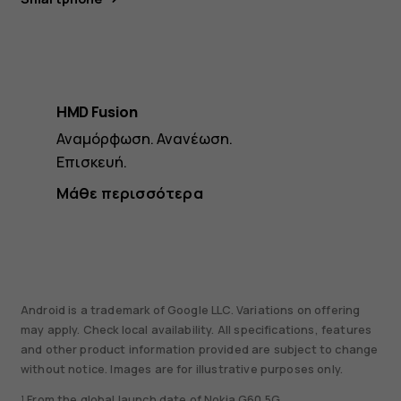
HMD Fusion
Αναμόρφωση. Ανανέωση.
Επισκευή.
Μάθε περισσότερα
Android is a trademark of Google LLC. Variations on offering
may apply. Check local availability. All specifications, features
and other product information provided are subject to change
without notice. Images are for illustrative purposes only.
¹ From the global launch date of Nokia G60 5G.