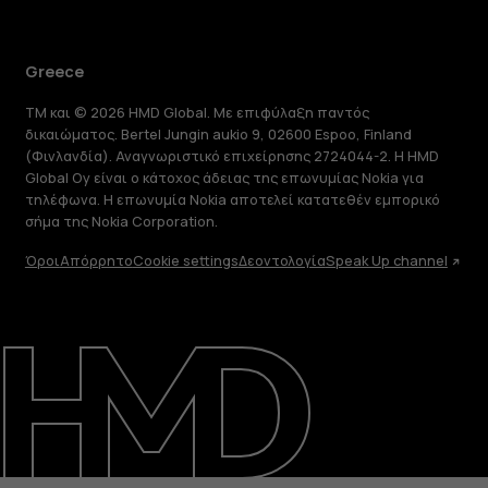
Greece
TM και © 2026 HMD Global. Με επιφύλαξη παντός
δικαιώματος. Bertel Jungin aukio 9, 02600 Espoo, Finland
(Φινλανδία). Αναγνωριστικό επιχείρησης 2724044-2. Η HMD
Global Oy είναι ο κάτοχος άδειας της επωνυμίας Nokia για
τηλέφωνα. Η επωνυμία Nokia αποτελεί κατατεθέν εμπορικό
σήμα της Nokia Corporation.
Όροι
Απόρρητο
Cookie settings
Δεοντολογία
Speak Up channel
Πληροφορίες
Επισκευή, επαναχρησιμοποίηση,
ανακύκλωση
Υποστήριξη
Greece