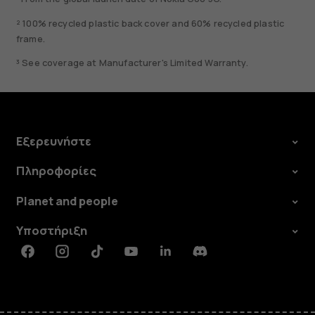
² 100% recycled plastic back cover and 60% recycled plastic
frame.
³ See coverage at Manufacturer's Limited Warranty.
Εξερευνήστε
Πληροφορίες
Planet and people
Υποστήριξη
Facebook
Instagram
Tiktok
Youtube
Linkedin
Discord