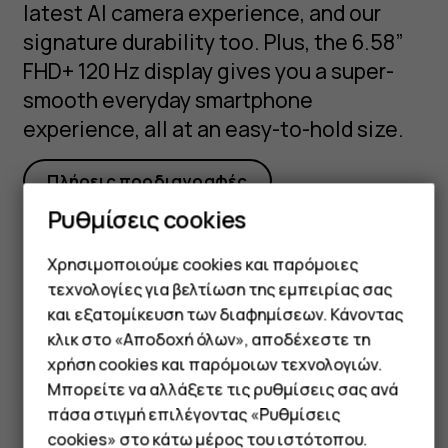
latest AI camera experience, and our
signature durability too. Plus, the 6.58”
FHD+ 120 Hz display gives you a super-
smooth everyday smartphone
experience, all at an easy-to-hold size.
Πλήρεις προδιαγραφές
Ρυθμίσεις cookies
Χρησιμοποιούμε cookies και παρόμοιες
τεχνολογίες για βελτίωση της εμπειρίας σας
Got questions?
και εξατομίκευση των διαφημίσεων. Κάνοντας
Smartphone
κλικ στο «Αποδοχή όλων», αποδέχεστε τη
χρήση cookies και παρόμοιων τεχνολογιών.
Τηλέφωνα απλής χρήσης
Μπορείτε να αλλάξετε τις ρυθμίσεις σας ανά
Tablet
πάσα στιγμή επιλέγοντας «Ρυθμίσεις
Επισκεφθείτε το κέντρο
cookies» στο κάτω μέρος του ιστότοπου.