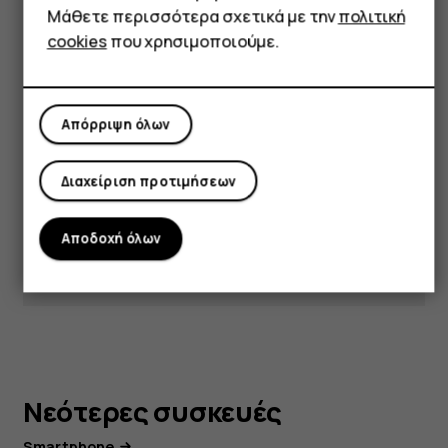
Μάθετε περισσότερα σχετικά με την
πολιτική
υποστήριξής μας για
cookies
που χρησιμοποιούμε.
απαντήσεις και
υποστήριξη.
Απόρριψη όλων
Λήψη υποστήριξης
Διαχείριση προτιμήσεων
Αποδοχή όλων
Νεότερες συσκευές
Smartphone