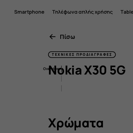
Nokia
Smartphone
Τηλέφωνα απλής χρήσης
Tabl
X30
Πίσω
ΤΕΧΝΙΚΈΣ ΠΡΟΔΙΑΓΡΑΦΈΣ
5G
Nokia X30 5G
Overview
Χρώματα
Περιβαλλοντικό προφίλ
sustaina
Χρώματα