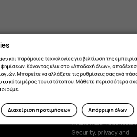
one
ies
es και παρόμοιες τεχνολογίες για βελτίωση της εμπειρία
αφημίσεων. Κάνοντας κλικ στο «Αποδοχή όλων», αποδέχεσ
ογιών. Μπορείτε να αλλάξετε τις ρυθμίσεις σας ανά πάσ
 στο κάτω μέρος του ιστότοπου. Μάθετε περισσότερα σχε
οιούμε.
ορίες
Planet and people
α μας
Βιωσιμότητα
Διαχείριση προτιμήσεων
Απόρριψη όλων
 Τύπου
Αυτοεπισκευή
Ανακύκλωση συσκευών
Security, privacy and