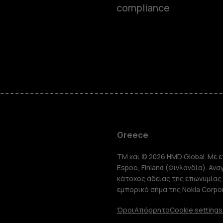
compliance
Smartphon
Greece
TM και © 2026 HMD Global. Με ε
Τηλέφωνα 
Espoo, Finland (Φινλανδία). Αν
κάτοχος άδειας της επωνυμίας 
εμπορικό σήμα της Nokia Corpor
Tablet
Όροι
Απόρρητο
Cookie settings