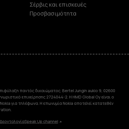
Σέρβις και επισκευές
Προσβασιμότητα
e
πιφύλαξη παντός δικαιώματος. Bertel Jungin aukio 9, 02600
απλής χρήσης
αγνωριστικό επιχείρησης 2724044-2. Η HMD Global Oy είναι ο
Nokia για τηλέφωνα. Η επωνυμία Nokia αποτελεί κατατεθέν
ation.
Δεοντολογία
Speak Up channel