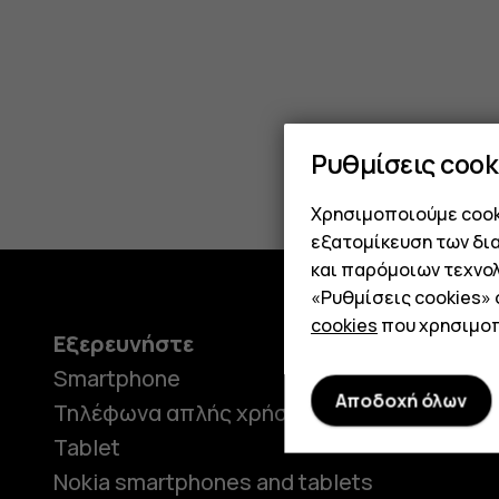
smartph
with
Ρυθμίσεις cook
Χρησιμοποιούμε cooki
OIS
εξατομίκευση των δι
και παρόμοιων τεχνολ
«Ρυθμίσεις cookies»
cookies
που χρησιμοπ
Εξερευνήστε
Πληροφ
camera
Smartphone
Η ιστορί
Αποδοχή όλων
Τηλέφωνα απλής χρήσης
Γραφείο
Tablet
Nokia smartphones and tablets