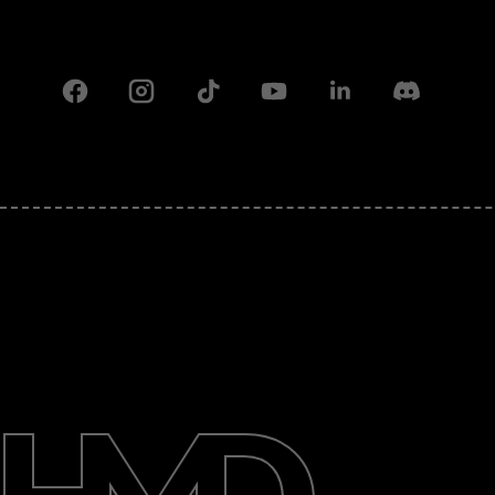
Facebook
Instagram
Tiktok
Youtube
Linkedin
Discord
Πληροφορίες
Επισκευή, επαναχρησιμοποίηση,
ανακύκλωση
Υποστήριξη