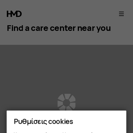
Find
a
Find a care center near you
Nokia
service
center
near
you
Ρυθμίσεις cookies