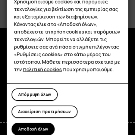
Χρησιμοποιούμε cookies και παρόμοιες
τεχνολογίες για βελτίωση της εμπειρίας σας
και εξατομίκευση των διαφημίσεων.
Κάνοντας κλικ στο «Αποδοχή όλων»,
Smartphone
αποδέχεστε τη χρήση cookies και παρόμοιων
τεχνολογιών. Μπορείτε να αλλάξετε τις
Τηλέφωνα απλής χρήσης
ρυθμίσεις σας ανά πάσα στιγμή επιλέγοντας
Εξερευνήστε
«Ρυθμίσεις cookies» στο κάτω μέρος του
Tablet
ιστότοπου. Μάθετε περισσότερα σχετικά με
Πληροφορίες
την
πολιτική cookies
που χρησιμοποιούμε.
Planet and people
Υποστήριξη
Απόρριψη όλων
Facebook
Instagram
Tiktok
Youtube
Linkedin
Discord
Διαχείριση προτιμήσεων
Αποδοχή όλων