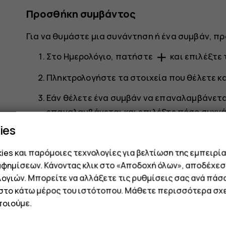
Προσθήκη συμβάντος
Για να θυμάστε μια συνάντηση ή ένα συμβάν, π
add
Στο
Ημερολόγιο
, πατήστε
και επιλέξτε
Πληκτρολογήστε τα στοιχεία που θέλετε κα
Εάν θέλετε ένα συμβάν να επαναλαμβάνετα
επαναλαμβάνεται
και επιλέξτε πόσο συχν
ies
Για να ορίσετε μια υπενθύμιση, πατήστε
Π
πατήστε
Εντάξει
.
es και παρόμοιες τεχνολογίες για βελτίωση της εμπειρία
αφημίσεων. Κάνοντας κλικ στο «Αποδοχή όλων», αποδέχεσ
Πατήστε
Αποθήκευση
.
ογιών. Μπορείτε να αλλάξετε τις ρυθμίσεις σας ανά πάσ
 στο κάτω μέρος του ιστότοπου. Μάθετε περισσότερα σχε
Συμβουλή:
Για να επεξεργαστείτε ένα συ
οιούμε.
επεξεργαστείτε τις λεπτομέρειες.