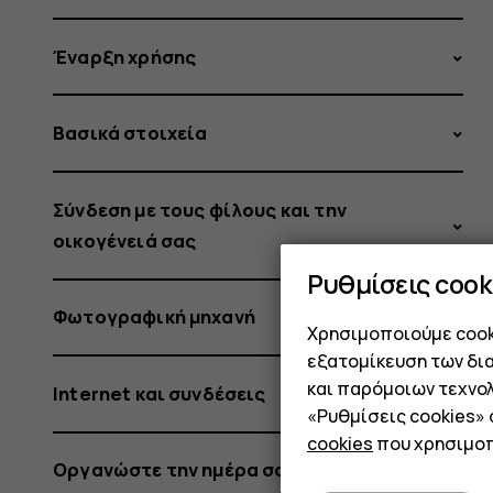
Έναρξη χρήσης
Βασικά στοιχεία
Σύνδεση με τους φίλους και την
οικογένειά σας
Ρυθμίσεις cook
Φωτογραφική μηχανή
Χρησιμοποιούμε cooki
εξατομίκευση των δι
και παρόμοιων τεχνολ
Internet και συνδέσεις
«Ρυθμίσεις cookies»
cookies
που χρησιμοπ
Οργανώστε την ημέρα σας