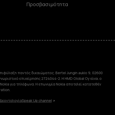
Προσβασιμότητα
e
πιφύλαξη παντός δικαιώματος. Bertel Jungin aukio 9, 02600
απλής χρήσης
αγνωριστικό επιχείρησης 2724044-2. Η HMD Global Oy είναι ο
Nokia για τηλέφωνα. Η επωνυμία Nokia αποτελεί κατατεθέν
ation.
Δεοντολογία
Speak Up channel