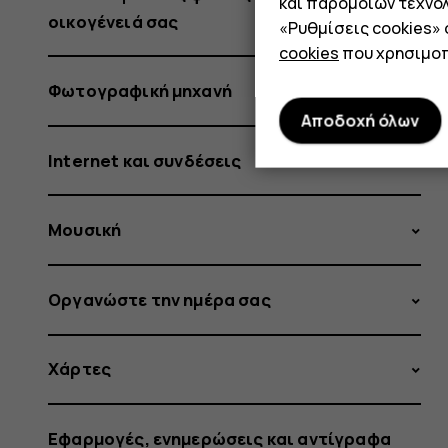
και παρόμοιων τεχνολ
οικογένειά σας
«Ρυθμίσεις cookies»
cookies
που χρησιμοπ
Φωτογραφική μηχανή
Αποδοχή όλων
Internet και συνδέσεις
Μουσική
Οργανώστε την ημέρα σας
Χάρτες
Εφαρμογές, ενημερώσεις και αντίγραφα