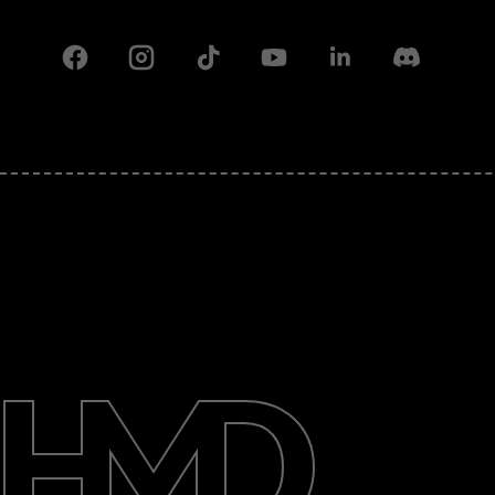
Facebook
Instagram
Tiktok
Youtube
Linkedin
Discord
Πληροφορίες
Επισκευή, επαναχρησιμοποίηση,
ανακύκλωση
Υποστήριξη
Greece