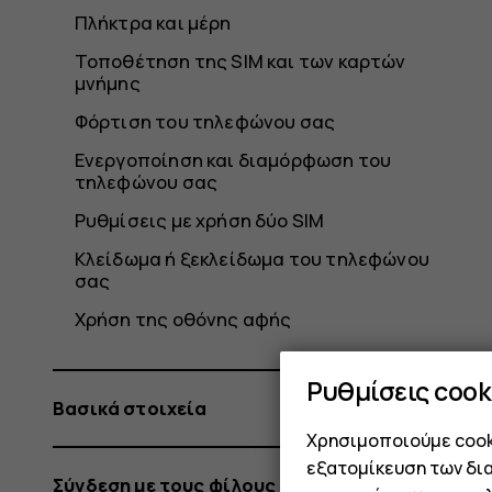
Πλήκτρα και μέρη
Τοποθέτηση της SIM και των καρτών
μνήμης
Φόρτιση του τηλεφώνου σας
Ενεργοποίηση και διαμόρφωση του
τηλεφώνου σας
Ρυθμίσεις με χρήση δύο SIM
Κλείδωμα ή ξεκλείδωμα του τηλεφώνου
σας
Χρήση της οθόνης αφής
Ρυθμίσεις cook
Βασικά στοιχεία
Χρησιμοποιούμε cooki
εξατομίκευση των δι
Σύνδεση με τους φίλους και την