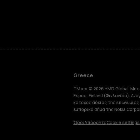
Smartphon
Greece
TM και © 2026 HMD Global. Με ε
Τηλέφωνα 
Espoo, Finland (Φινλανδία). Αν
κάτοχος άδειας της επωνυμίας 
εμπορικό σήμα της Nokia Corpor
Tablet
Όροι
Απόρρητο
Cookie settings