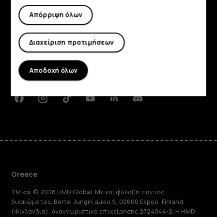
Απόρριψη όλων
Εξερευνήστε
Πληροφορίες
Διαχείριση προτιμήσεων
Planet and people
Αποδοχή όλων
Υποστήριξη
Facebook
Instagram
Tiktok
Youtube
Linkedin
Discord
Greece
TM και © 2026 HMD Global. Με επιφύλαξη παντός
δικαιώματος. Bertel Jungin aukio 9, 02600 Espoo, Finland
(Φινλανδία). Αναγνωριστικό επιχείρησης 2724044-2. Η HMD