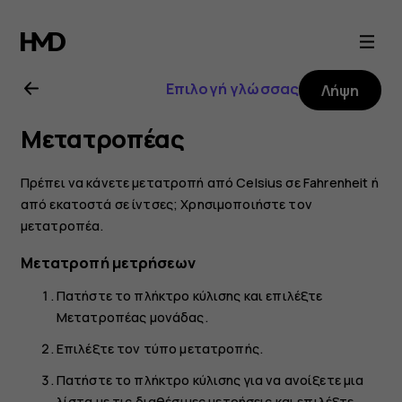
Οδηγίες
χρήσης
Επιλογή γλώσσας
Λήψη
Nokia
Μετατροπέας
2720
Πρέπει να κάνετε μετατροπή από Celsius σε Fahrenheit ή
από εκατοστά σε ίντσες; Χρησιμοποιήστε τον
μετατροπέα.
Μετατροπή μετρήσεων
Πατήστε το πλήκτρο κύλισης και επιλέξτε
Μετατροπέας μονάδας
.
Επιλέξτε τον τύπο μετατροπής.
Πατήστε το πλήκτρο κύλισης για να ανοίξετε μια
λίστα με τις διαθέσιμες μετρήσεις και επιλέξτε