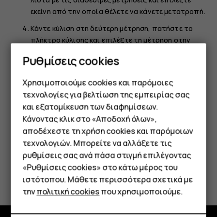
εκείνη από την οποία θέλετε να κάνετε μετατροπή.
Κάντε κύλιση στη δεύτερη μέτρηση, πατήστε το
πλήκτρο κύλισης και επιλέξτε τη μέτρηση στην
οποία θέλετε να κάνετε μετατροπή.
Ρυθμίσεις cookies
Χρησιμοποιήστε τα αριθμητικά πλήκτρα για να
καταχωρίσετε την τιμή που θέλετε να
Χρησιμοποιούμε cookies και παρόμοιες
μετατρέψετε. Ο μετατροπέας εμφανίζει αυτόματα
τεχνολογίες για βελτίωση της εμπειρίας σας
τη μετατραπείσα τιμή.
και εξατομίκευση των διαφημίσεων.
Κάνοντας κλικ στο «Αποδοχή όλων»,
Smartphone
αποδέχεστε τη χρήση cookies και παρόμοιων
τεχνολογιών. Μπορείτε να αλλάξετε τις
Τηλέφωνα απλής χρήσης
ρυθμίσεις σας ανά πάσα στιγμή επιλέγοντας
«Ρυθμίσεις cookies» στο κάτω μέρος του
Tablet
Το βρήκατε χρήσιμο;
ιστότοπου. Μάθετε περισσότερα σχετικά με
την
πολιτική cookies
που χρησιμοποιούμε.
Ναι
Όχι