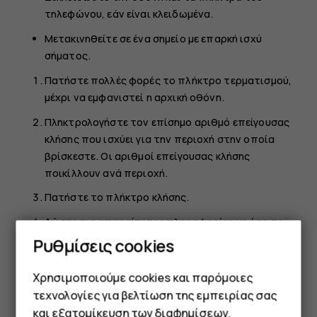
τηλεφώνου, εάν είναι κλειδωμένα.
Μετακινηθείτε σε ένα σημείο με επαρκή ισχύ
σήματος.
Πατήστε πολλές φορές το πλήκτρο τερματισμού,
μέχρι να εμφανιστεί η αρχική οθόνη.
Πληκτρολογήστε τον επίσημο αριθμό επείγουσας
κλήσης που ισχύει για την περιοχή στην οποία
βρίσκεστε. Οι αριθμοί επείγουσας κλήσης
ποικίλλουν ανά περιοχή.
Πατήστε το πλήκτρο κλήσης.
Δώστε τις απαραίτητες πληροφορίες με όσο το
δυνατόν μεγαλύτερη ακρίβεια. Μην τερματίσετε
Ρυθμίσεις cookies
την κλήση εάν δεν σας δοθεί σχετική άδεια.
Χρησιμοποιούμε cookies και παρόμοιες
Μπορεί επίσης να χρειαστεί να κάνετε τα εξής:
τεχνολογίες για βελτίωση της εμπειρίας σας
Να τοποθετήσετε μια κάρτα SIM στο τηλέφωνο.
και εξατομίκευση των διαφημίσεων.