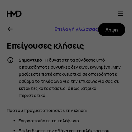
Οδηγίες
χρήσης
Επιλογή γλώσσας
Λήψη
Nokia
Επείγουσες κλήσεις
2720
Σημαντικό:
Η δυνατότητα σύνδεσης υπό
οποιεσδήποτε συνθήκες δεν είναι εγγυημένη. Μην
βασίζεστε ποτέ αποκλειστικά σε οποιοδήποτε
ασύρματο τηλέφωνο για την επικοινωνία σας σε
έκτακτες καταστάσεις, όπως ιατρικά
περιστατικά.
Προτού πραγματοποιήσετε την κλήση:
Ενεργοποιήστε το τηλέφωνο.
Ξεκλειδώστε την οθόνη και τα πλήκτρα του