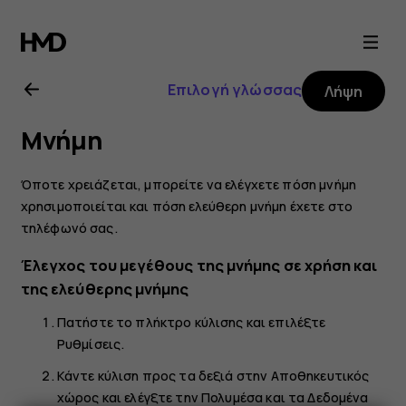
Οδηγίες
χρήσης
Επιλογή γλώσσας
Λήψη
Nokia
Μνήμη
2720
Όποτε χρειάζεται, μπορείτε να ελέγχετε πόση μνήμη
χρησιμοποιείται και πόση ελεύθερη μνήμη έχετε στο
τηλέφωνό σας.
Έλεγχος του μεγέθους της μνήμης σε χρήση και
της ελεύθερης μνήμης
Πατήστε το πλήκτρο κύλισης και επιλέξτε
Ρυθμίσεις
.
Κάντε κύλιση προς τα δεξιά στην
Αποθηκευτικός
χώρος
και ελέγξτε την
Πολυμέσα
και τα
Δεδομένα