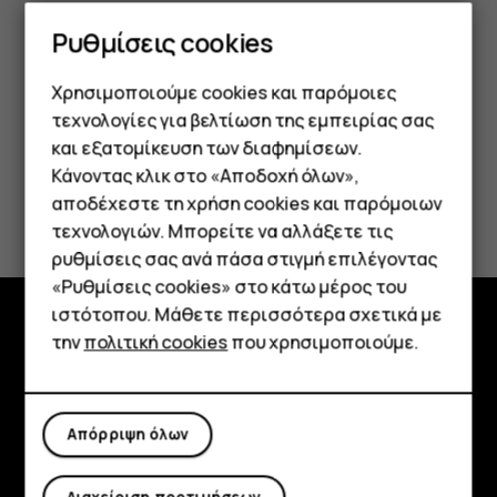
εφαρμογής
για να δείτε πόση μνήμη έχει
Ρυθμίσεις cookies
χρησιμοποιηθεί και πόση παραμένει διαθέσιμη.
Χρησιμοποιούμε cookies και παρόμοιες
τεχνολογίες για βελτίωση της εμπειρίας σας
και εξατομίκευση των διαφημίσεων.
Κάνοντας κλικ στο «Αποδοχή όλων»,
Το βρήκατε χρήσιμο;
Smartphone
αποδέχεστε τη χρήση cookies και παρόμοιων
τεχνολογιών. Μπορείτε να αλλάξετε τις
Τηλέφωνα απλής χρήσης
Ναι
Όχι
ρυθμίσεις σας ανά πάσα στιγμή επιλέγοντας
«Ρυθμίσεις cookies» στο κάτω μέρος του
Tablet
ιστότοπου. Μάθετε περισσότερα σχετικά με
την
πολιτική cookies
που χρησιμοποιούμε.
Εξερευνήστε
Πληροφορίες
Απόρριψη όλων
Planet and people
Υποστήριξη