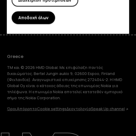
Διαχείριση προτιμήσεων
Facebook
Instagram
Tiktok
Youtube
Linkedin
Discord
Αποδοχή όλων
Greece
TM και © 2026 HMD Global. Με επιφύλαξη παντός
δικαιώματος. Bertel Jungin aukio 9, 02600 Espoo, Finland
(Φινλανδία). Αναγνωριστικό επιχείρησης 2724044-2. Η HMD
Global Oy είναι ο κάτοχος άδειας της επωνυμίας Nokia για
τηλέφωνα. Η επωνυμία Nokia αποτελεί κατατεθέν εμπορικό
σήμα της Nokia Corporation.
Όροι
Απόρρητο
Cookie settings
Δεοντολογία
Speak Up channel
Πληροφορίες
Επισκευή, επαναχρησιμοποίηση,