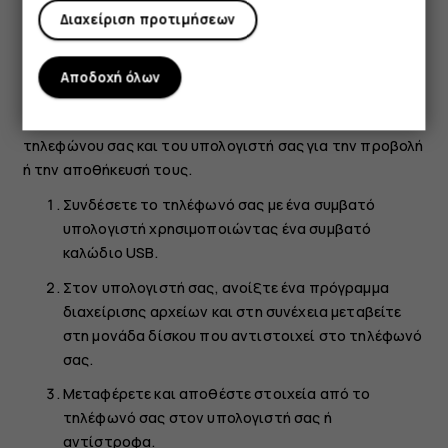
Διαχείριση προτιμήσεων
Αντιγραφή περιεχομένου μεταξύ του
τηλεφώνου και του υπολογιστή σας
Αποδοχή όλων
Μπορείτε να αντιγράψετε φωτογραφίες, βίντεο και άλλο
περιεχόμενο που έχετε δημιουργήσει εσείς, μεταξύ του
τηλεφώνου σας και του υπολογιστή σας για την προβολή
ή την αποθήκευσή τους.
Συνδέσετε το τηλέφωνό σας με ένα συμβατό
υπολογιστή χρησιμοποιώντας ένα συμβατό
καλώδιο USB.
Στον υπολογιστή σας, ανοίξτε ένα πρόγραμμα
διαχείρισης αρχείων και στη συνέχεια μεταβείτε
στη μονάδα δίσκου που αντιστοιχεί στο τηλέφωνό
σας.
Μεταφέρετε και αποθέστε στοιχεία από το
τηλέφωνό σας στον υπολογιστή σας ή
αντίστροφα.