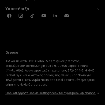
Υποστήριξη
Facebook
Instagram
Tiktok
Youtube
Linkedin
Discord
Greece
TM και © 2026 HMD Global. Με επιφύλαξη παντός
δικαιώματος. Bertel Jungin aukio 9, 02600 Espoo, Finland
(Φινλανδία). Αναγνωριστικό επιχείρησης 2724044-2. Η HMD
Global Oy είναι ο κάτοχος άδειας της επωνυμίας Nokia για
τηλέφωνα. Η επωνυμία Nokia αποτελεί κατατεθέν εμπορικό
σήμα της Nokia Corporation.
Όροι
Απόρρητο
Cookie settings
Δεοντολογία
Speak Up channel
Πληροφορίες