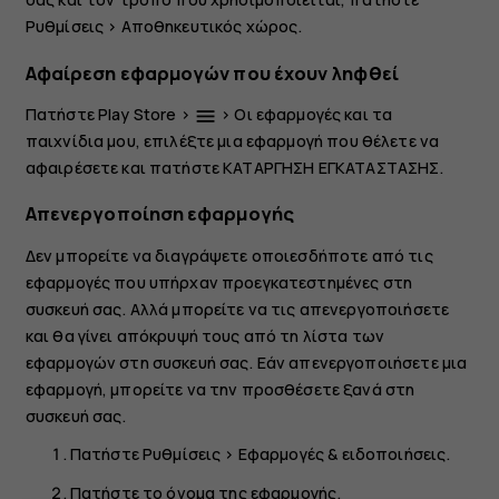
Ρυθμίσεις
>
Αποθηκευτικός χώρος
.
Αφαίρεση εφαρμογών που έχουν ληφθεί
Πατήστε
Play Store
>
>
Οι εφαρμογές και τα
menu
παιχνίδια μου
, επιλέξτε μια εφαρμογή που θέλετε να
αφαιρέσετε και πατήστε
ΚΑΤΑΡΓΗΣΗ ΕΓΚΑΤΑΣΤΑΣΗΣ
.
Απενεργοποίηση εφαρμογής
Δεν μπορείτε να διαγράψετε οποιεσδήποτε από τις
εφαρμογές που υπήρχαν προεγκατεστημένες στη
συσκευή σας. Αλλά μπορείτε να τις απενεργοποιήσετε
και θα γίνει απόκρυψή τους από τη λίστα των
εφαρμογών στη συσκευή σας. Εάν απενεργοποιήσετε μια
εφαρμογή, μπορείτε να την προσθέσετε ξανά στη
συσκευή σας.
Πατήστε
Ρυθμίσεις
>
Εφαρμογές & ειδοποιήσεις
.
Πατήστε το όνομα της εφαρμογής.