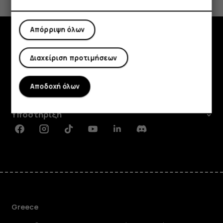
Ναι
Όχι
Απόρριψη όλων
Εξερευνήστε
Διαχείριση προτιμήσεων
Πληροφορίες
Αποδοχή όλων
Planet and people
Υποστήριξη
Facebook
Instagram
Tiktok
Youtube
Linkedin
Discord
Greece