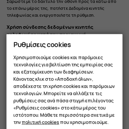
Σαρώστε με το δάχτυλο την οθόνη προς τα κάτω από
το επάνω μέρος της, πατήστε
Δεδομένα κινητής
τηλεφωνίας
και ενεργοποιήστε τη ρύθμιση.
Χρήση σύνδεσης δεδομένων κινητής
τηλεφωνίας κατά την περιαγωγή
Ρυθμίσεις cookies
Πατήστε
Ρυθμίσεις
>
Δίκτυο και διαδίκτυο
>
Δίκτυο
1
κινητής τηλεφωνίας
και θέστε την
Περιαγωγή
σε
Ενεργή
.
Χρησιμοποιούμε cookies και παρόμοιες
Συμβουλή:
Για να παρακολουθείτε τη χρήση
τεχνολογίες για βελτίωση της εμπειρίας σας
δεδομένων σας, πατήστε
Ρυθμίσεις
>
Δίκτυο και
και εξατομίκευση των διαφημίσεων.
διαδίκτυο
>
Χρήση δεδομένων
.
Κάνοντας κλικ στο «Αποδοχή όλων»,
Smartphone
αποδέχεστε τη χρήση cookies και παρόμοιων
τεχνολογιών. Μπορείτε να αλλάξετε τις
Τηλέφωνα απλής χρήσης
ρυθμίσεις σας ανά πάσα στιγμή επιλέγοντας
«Ρυθμίσεις cookies» στο κάτω μέρος του
Tablet
ιστότοπου. Μάθετε περισσότερα σχετικά με
Το βρήκατε χρήσιμο;
την
πολιτική cookies
που χρησιμοποιούμε.