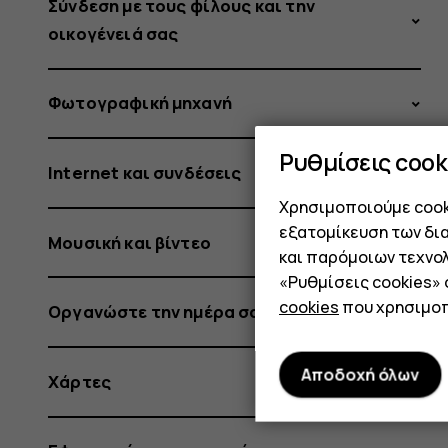
Σύνδεση με τους φίλους και την
οικογένειά σας
Φωτογραφική μηχανή
Ρυθμίσεις cook
Internet και συνδέσεις
Χρησιμοποιούμε cooki
εξατομίκευση των δι
Μουσική και βίντεο
και παρόμοιων τεχνολ
«Ρυθμίσεις cookies»
cookies
που χρησιμοπ
Οργανώστε την ημέρα σας
Αποδοχή όλων
Χάρτες