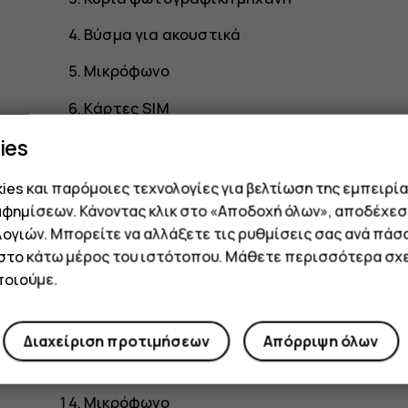
Βύσμα για ακουστικά
Μικρόφωνο
Kάρτες SIM
ies
Kάρτα μνήμης
Μπροστινή φωτογραφική μηχανή
es και παρόμοιες τεχνολογίες για βελτίωση της εμπειρία
αφημίσεων. Κάνοντας κλικ στο «Αποδοχή όλων», αποδέχεσ
Αισθητήρας απόστασης/αισθητήρας ατμο
ογιών. Μπορείτε να αλλάξετε τις ρυθμίσεις σας ανά πάσ
Ακουστικό
 στο κάτω μέρος του ιστότοπου. Μάθετε περισσότερα σχε
οιούμε.
Πλήκτρα έντασης ήχου
Πλήκτρο λειτουργίας/κλειδώματος
Διαχείριση προτιμήσεων
Απόρριψη όλων
Σύνδεσμος USB
Μικρόφωνο