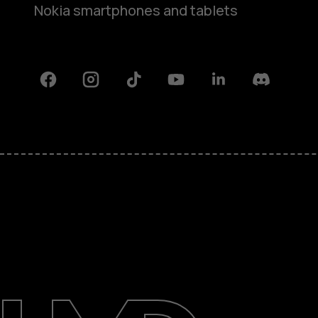
Nokia smartphones and tablets
Facebook
Instagram
Tiktok
Youtube
Linkedin
Discord
Πληροφορίες
Επισκευή, επαναχρησιμοποίηση,
ανακύκλωση
Υποστήριξη