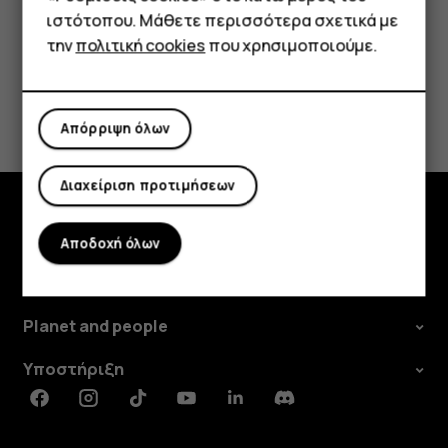
Tablet
ιστότοπου. Μάθετε περισσότερα σχετικά με
την
πολιτική cookies
που χρησιμοποιούμε.
Το βρήκατε χρήσιμο;
Απόρριψη όλων
Ναι
Όχι
Διαχείριση προτιμήσεων
Εξερευνήστε
Αποδοχή όλων
Πληροφορίες
Planet and people
Υποστήριξη
Facebook
Instagram
Tiktok
Youtube
Linkedin
Discord