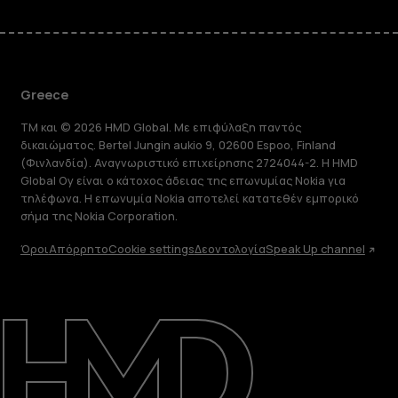
Greece
TM και © 2026 HMD Global. Με επιφύλαξη παντός
δικαιώματος. Bertel Jungin aukio 9, 02600 Espoo, Finland
(Φινλανδία). Αναγνωριστικό επιχείρησης 2724044-2. Η HMD
Global Oy είναι ο κάτοχος άδειας της επωνυμίας Nokia για
τηλέφωνα. Η επωνυμία Nokia αποτελεί κατατεθέν εμπορικό
σήμα της Nokia Corporation.
Όροι
Απόρρητο
Cookie settings
Δεοντολογία
Speak Up channel
Πληροφορίες
Επισκευή, επαναχρησιμοποίηση,
ανακύκλωση
Υποστήριξη
Greece