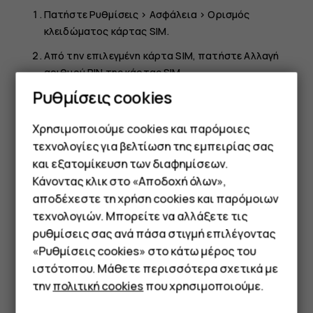
Πατήστε
Ρυθμίσεις
>
Ασφάλεια
>
Ορισμός
κλειδώματος κάρτας SIM
.
Από την επιλεγμένη κάρτα SIM, πατήστε
Αλλαγή
αριθμού PIN της κάρτας SIM
.
Ρυθμίσεις cookies
Συμβουλή:
Εάν δεν θέλετε να προστατεύσετε την
SIM με κωδικό PIN, στο
Ορισμός κλειδώματος
Χρησιμοποιούμε cookies και παρόμοιες
κάρτας SIM
, θέστε το
Κλείδωμα κάρτας SIM
σε
τεχνολογίες για βελτίωση της εμπειρίας σας
Απενεργοποιημένο
και πληκτρολογήστε το τρέχον
και εξατομίκευση των διαφημίσεων.
PIN.
Κάνοντας κλικ στο «Αποδοχή όλων»,
Smartphone
αποδέχεστε τη χρήση cookies και παρόμοιων
τεχνολογιών. Μπορείτε να αλλάξετε τις
Τηλέφωνα απλής χρήσης
ρυθμίσεις σας ανά πάσα στιγμή επιλέγοντας
«Ρυθμίσεις cookies» στο κάτω μέρος του
Tablet
Το βρήκατε χρήσιμο;
ιστότοπου. Μάθετε περισσότερα σχετικά με
την
πολιτική cookies
που χρησιμοποιούμε.
Ναι
Όχι