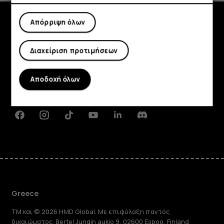
Απόρριψη όλων
Εξερευνήστε
Διαχείριση προτιμήσεων
Πληροφορίες
Planet and people
Αποδοχή όλων
Υποστήριξη
Facebook
Instagram
Tiktok
Youtube
Linkedin
Discord
Greece
TM και © 2026 HMD Global. Με επιφύλαξη παντός
δικαιώματος. Bertel Jungin aukio 9, 02600 Espoo, Finland