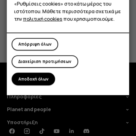
«Ρυθμίσεις cookies» στο κάτω μέρος του
Tablet
ιστότοπου. Μάθετε περισσότερα σχετικά με
την
πολιτική cookies
που χρησιμοποιούμε.
Το βρήκατε χρήσιμο;
Απόρριψη όλων
Ναι
Όχι
Διαχείριση προτιμήσεων
Αποδοχή όλων
Εξερευνήστε
Πληροφορίες
Planet and people
Υποστήριξη
Facebook
Instagram
Tiktok
Youtube
Linkedin
Discord