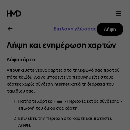
Οδηγίες
χρήσης
Επιλογή γλώσσας
Λήψη
Nokia
Λήψη και ενημέρωση χαρτών
6
Λήψη χάρτη
Αποθηκεύστε νέους χάρτες στο τηλέφωνό σας προτού
πάτε ταξίδι, για να μπορείτε να περιηγηθείτε στους
χάρτες χωρίς σύνδεση Internet κατά τη διάρκεια του
ταξιδιού σας.
Πατήστε
Χάρτες
>
>
Περιοχές εκτός σύνδεσης
>
menu
επιλογή του δικού σας χάρτη.
Επιλέξτε την περιοχή στο χάρτη και πατήστε
ΛΗΨΗ
.