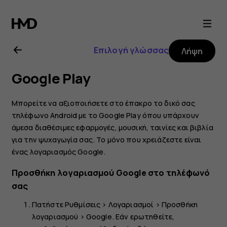
Οδηγίες
χρήσης
Επιλογή γλώσσας
Λήψη
Nokia
Google Play
6
Μπορείτε να αξιοποιήσετε στο έπακρο το δικό σας
τηλέφωνο Android με το Google Play όπου υπάρχουν
άμεσα διαθέσιμες εφαρμογές, μουσική, ταινίες και βιβλία
για την ψυχαγωγία σας. Το μόνο που χρειάζεστε είναι
ένας λογαριασμός Google.
Προσθήκη λογαριασμού Google στο τηλέφωνό
σας
Πατήστε
Ρυθμίσεις
>
Λογαριασμοί
>
Προσθήκη
λογαριασμού
>
Google
. Εάν ερωτηθείτε,