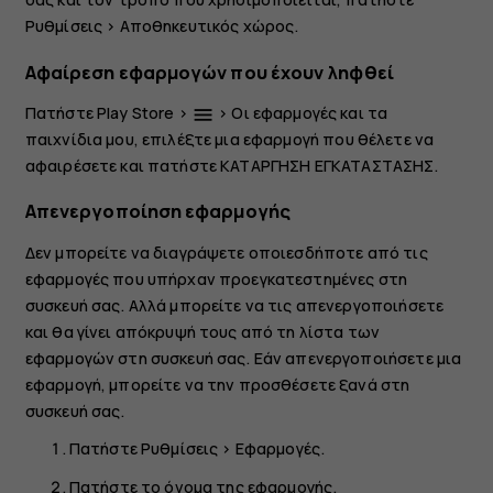
Ρυθμίσεις
>
Αποθηκευτικός χώρος
.
Αφαίρεση εφαρμογών που έχουν ληφθεί
Πατήστε
Play Store
>
>
Οι εφαρμογές και τα
menu
παιχνίδια μου
, επιλέξτε μια εφαρμογή που θέλετε να
αφαιρέσετε και πατήστε
ΚΑΤΑΡΓΗΣΗ ΕΓΚΑΤΑΣΤΑΣΗΣ
.
Απενεργοποίηση εφαρμογής
Δεν μπορείτε να διαγράψετε οποιεσδήποτε από τις
εφαρμογές που υπήρχαν προεγκατεστημένες στη
συσκευή σας. Αλλά μπορείτε να τις απενεργοποιήσετε
και θα γίνει απόκρυψή τους από τη λίστα των
εφαρμογών στη συσκευή σας. Εάν απενεργοποιήσετε μια
εφαρμογή, μπορείτε να την προσθέσετε ξανά στη
συσκευή σας.
Πατήστε
Ρυθμίσεις
>
Εφαρμογές
.
Πατήστε το όνομα της εφαρμογής.