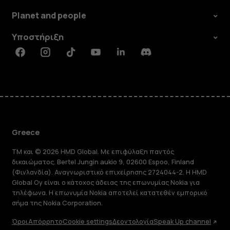
Planet and people
Υποστήριξη
Facebook
Instagram
Tiktok
Youtube
Linkedin
Discord
Greece
TM και © 2026 HMD Global. Με επιφύλαξη παντός
δικαιώματος. Bertel Jungin aukio 9, 02600 Espoo, Finland
(Φινλανδία). Αναγνωριστικό επιχείρησης 2724044-2. Η HMD
Global Oy είναι ο κάτοχος άδειας της επωνυμίας Nokia για
τηλέφωνα. Η επωνυμία Nokia αποτελεί κατατεθέν εμπορικό
σήμα της Nokia Corporation.
Όροι
Απόρρητο
Cookie settings
Δεοντολογία
Speak Up channel