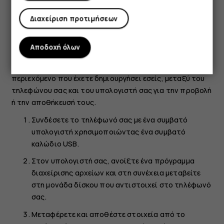
Πατήστε
ΕΝΕΡΓΟΠΟΙΗΣΗ
.
Διαχείριση προτιμήσεων
Αντιγραφή περιεχομένου μεταξύ του
τηλεφώνου και του υπολογιστή σας
Αποδοχή όλων
Μπορείτε να αντιγράψετε φωτογραφίες, βίντεο και άλλο
περιεχόμενο που έχετε δημιουργήσει εσείς, μεταξύ του
τηλεφώνου σας και του υπολογιστή σας για την προβολή
ή την αποθήκευσή τους.
Συνδέσετε το τηλέφωνό σας με ένα συμβατό
υπολογιστή χρησιμοποιώντας ένα συμβατό
καλώδιο USB.
Στον υπολογιστή σας, ανοίξτε ένα πρόγραμμα
διαχείρισης αρχείων και στη συνέχεια μεταβείτε
στη μονάδα δίσκου που αντιστοιχεί στο τηλέφωνό
σας.
Μεταφέρετε και αποθέστε στοιχεία από το