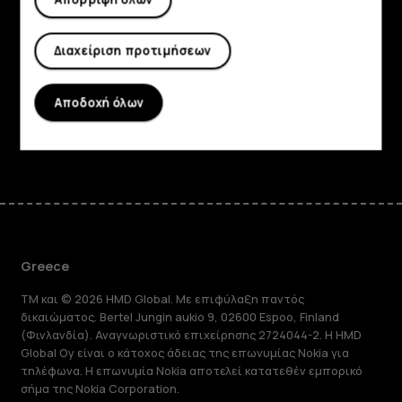
Πληροφορίες
Διαχείριση προτιμήσεων
Planet and people
Υποστήριξη
Αποδοχή όλων
Facebook
Instagram
Tiktok
Youtube
Linkedin
Discord
Greece
TM και © 2026 HMD Global. Με επιφύλαξη παντός
δικαιώματος. Bertel Jungin aukio 9, 02600 Espoo, Finland
(Φινλανδία). Αναγνωριστικό επιχείρησης 2724044-2. Η HMD
Global Oy είναι ο κάτοχος άδειας της επωνυμίας Nokia για
τηλέφωνα. Η επωνυμία Nokia αποτελεί κατατεθέν εμπορικό
σήμα της Nokia Corporation.