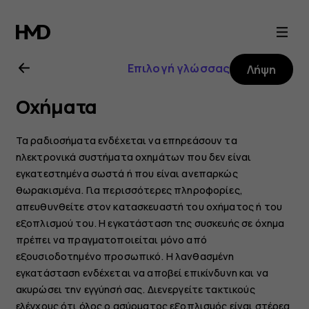
Οδηγίες
χρήσης
Επιλογή γλώσσας
Λήψη
Nokia
Οχήματα
6
Τα ραδιοσήματα ενδέχεται να επηρεάσουν τα
ηλεκτρονικά συστήματα οχημάτων που δεν είναι
εγκατεστημένα σωστά ή που είναι ανεπαρκώς
θωρακισμένα. Για περισσότερες πληροφορίες,
απευθυνθείτε στον κατασκευαστή του οχήματος ή του
εξοπλισμού του. Η εγκατάσταση της συσκευής σε όχημα
πρέπει να πραγματοποιείται μόνο από
εξουσιοδοτημένο προσωπικό. Η λανθασμένη
εγκατάσταση ενδέχεται να αποβεί επικίνδυνη και να
ακυρώσει την εγγύησή σας. Διενεργείτε τακτικούς
ελέγχους ότι όλος ο ασύρματος εξοπλισμός είναι στέρεα