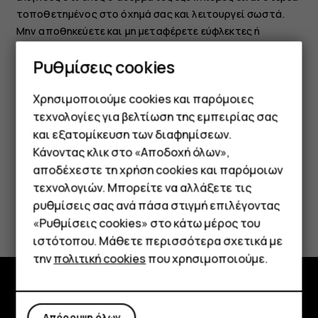
τοποθετημένος στο όχημά σας και λειτουργεί σωστά.
Μην αποθηκεύετε και μη μεταφέρετε εύφλεκτες ή
εκρηκτικές ύλες στον ίδιο χώρο με τη συσκευή, τα μέρη
Ρυθμίσεις cookies
της ή τα εξαρτήματά της. Μην τοποθετείτε τη συσκευή
σας ή εξαρτήματά της στον χώρο που καταλαμβάνει ο
Χρησιμοποιούμε cookies και παρόμοιες
αερόσακος όταν διογκώνεται.
τεχνολογίες για βελτίωση της εμπειρίας σας
και εξατομίκευση των διαφημίσεων.
Κάνοντας κλικ στο «Αποδοχή όλων»,
Smartphone
αποδέχεστε τη χρήση cookies και παρόμοιων
τεχνολογιών. Μπορείτε να αλλάξετε τις
Τηλέφωνα απλής χρήσης
ρυθμίσεις σας ανά πάσα στιγμή επιλέγοντας
Το βρήκατε χρήσιμο;
«Ρυθμίσεις cookies» στο κάτω μέρος του
Tablet
ιστότοπου. Μάθετε περισσότερα σχετικά με
Ναι
Όχι
την
πολιτική cookies
που χρησιμοποιούμε.
Εξερευνήστε
Απόρριψη όλων