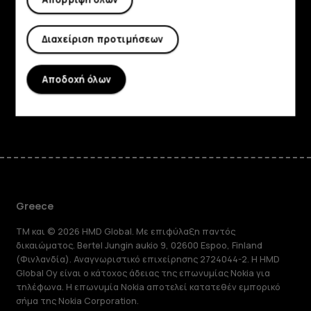
Πληροφορίες
Διαχείριση προτιμήσεων
Planet and people
Υποστήριξη
Αποδοχή όλων
Facebook
Instagram
Tiktok
Youtube
Linkedin
Discord
Greece
TM και © 2026 HMD Global. Με επιφύλαξη παντός
δικαιώματος. Bertel Jungin aukio 9, 02600 Espoo, Finland
(Φινλανδία). Αναγνωριστικό επιχείρησης 2724044-2. Η HMD
Global Oy είναι ο κάτοχος άδειας της επωνυμίας Nokia για
τηλέφωνα. Η επωνυμία Nokia αποτελεί κατατεθέν εμπορικό
σήμα της Nokia Corporation.