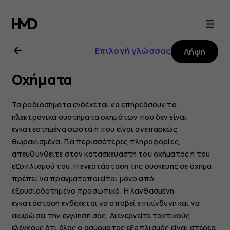
Οδηγίες
χρήσης
Επιλογή γλώσσας
Λήψη
Nokia
Οχήματα
8.3
Τα ραδιοσήματα ενδέχεται να επηρεάσουν τα
5G
ηλεκτρονικά συστήματα οχημάτων που δεν είναι
εγκατεστημένα σωστά ή που είναι ανεπαρκώς
θωρακισμένα. Για περισσότερες πληροφορίες,
απευθυνθείτε στον κατασκευαστή του οχήματος ή του
εξοπλισμού του. Η εγκατάσταση της συσκευής σε όχημα
πρέπει να πραγματοποιείται μόνο από
εξουσιοδοτημένο προσωπικό. Η λανθασμένη
εγκατάσταση ενδέχεται να αποβεί επικίνδυνη και να
ακυρώσει την εγγύησή σας. Διενεργείτε τακτικούς
ελέγχους ότι όλος ο ασύρματος εξοπλισμός είναι στέρεα