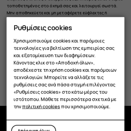
τοποθετημένος στο όχημά σας και λειτουργεί σωστά.
Μην αποθηκεύετε και μη μεταφέρετε εύφλεκτες ή
εκρηκτικές ύλες στον ίδιο χώρο με τη συσκευή, τα μέρη
Ρυθμίσεις cookies
της ή τα εξαρτήματά της. Μην τοποθετείτε τη συσκευή
σας ή εξαρτήματά της στον χώρο που καταλαμβάνει ο
Χρησιμοποιούμε cookies και παρόμοιες
αερόσακος όταν διογκώνεται.
τεχνολογίες για βελτίωση της εμπειρίας σας
και εξατομίκευση των διαφημίσεων.
Κάνοντας κλικ στο «Αποδοχή όλων»,
Smartphone
αποδέχεστε τη χρήση cookies και παρόμοιων
τεχνολογιών. Μπορείτε να αλλάξετε τις
Τηλέφωνα απλής χρήσης
ρυθμίσεις σας ανά πάσα στιγμή επιλέγοντας
Το βρήκατε χρήσιμο;
«Ρυθμίσεις cookies» στο κάτω μέρος του
Tablet
ιστότοπου. Μάθετε περισσότερα σχετικά με
Ναι
Όχι
την
πολιτική cookies
που χρησιμοποιούμε.
Εξερευνήστε
Απόρριψη όλων