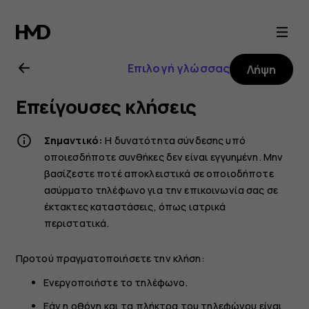
Οδηγίες
χρήσης
Επιλογή γλώσσας
Λήψη
Nokia
Επείγουσες κλήσεις
8
Σημαντικό:
Η δυνατότητα σύνδεσης υπό
Sirocco
οποιεσδήποτε συνθήκες δεν είναι εγγυημένη. Μην
βασίζεστε ποτέ αποκλειστικά σε οποιοδήποτε
ασύρματο τηλέφωνο για την επικοινωνία σας σε
έκτακτες καταστάσεις, όπως ιατρικά
περιστατικά.
Προτού πραγματοποιήσετε την κλήση:
Ενεργοποιήστε το τηλέφωνο.
Εάν η οθόνη και τα πλήκτρα του τηλεφώνου είναι