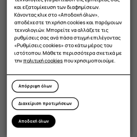
πατήστε
Κλήση έκτακτης ανάγκης
.
και εξατομίκευση των διαφημίσεων.
Εάν το τηλέφωνό σας σάς ζητήσει κωδικό PIN,
Κάνοντας κλικ στο «Αποδοχή όλων»,
πατήστε
Κλήση έκτακτης ανάγκης
.
Smartphone
αποδέχεστε τη χρήση cookies και παρόμοιων
τεχνολογιών. Μπορείτε να αλλάξετε τις
Να απενεργοποιήσετε τους περιορισμούς κλήσεων
Τηλέφωνα απλής χρήσης
ρυθμίσεις σας ανά πάσα στιγμή επιλέγοντας
στο τηλέφωνό σας, όπως τη φραγή κλήσεων, τις
«Ρυθμίσεις cookies» στο κάτω μέρος του
επιτρεπτές κλήσεις ή την κλειστή ομάδα χρηστών.
Tablet
ιστότοπου. Μάθετε περισσότερα σχετικά με
Εάν το δίκτυο κινητής τηλεφωνίας δεν είναι
την
πολιτική cookies
που χρησιμοποιούμε.
διαθέσιμο, μπορείτε επίσης να δοκιμάσετε να
πραγματοποιήσετε διαδικτυακή κλήση, εφόσον
μπορείτε να αποκτήσετε πρόσβαση στο Διαδίκτυο.
Απόρριψη όλων
Διαχείριση προτιμήσεων
Αποδοχή όλων
Το βρήκατε χρήσιμο;