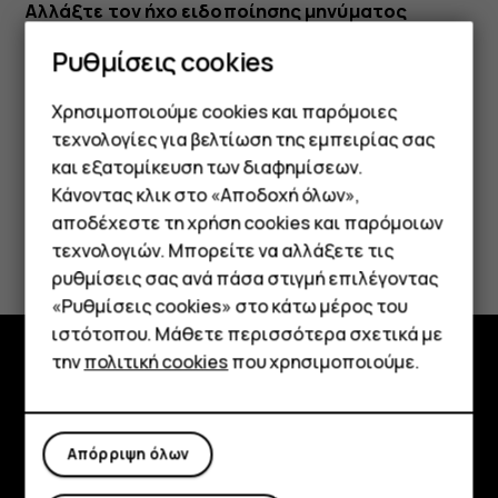
Αλλάξτε τον ήχο ειδοποίησης μηνύματος
Πατήστε
Ρυθμίσεις
>
Ήχος
>
Σύνθετα
>
Προεπιλεγμένος
Ρυθμίσεις cookies
ήχος ειδοποίησης
.
Χρησιμοποιούμε cookies και παρόμοιες
τεχνολογίες για βελτίωση της εμπειρίας σας
και εξατομίκευση των διαφημίσεων.
Κάνοντας κλικ στο «Αποδοχή όλων»,
Smartphone
αποδέχεστε τη χρήση cookies και παρόμοιων
Το βρήκατε χρήσιμο;
τεχνολογιών. Μπορείτε να αλλάξετε τις
Τηλέφωνα απλής χρήσης
ρυθμίσεις σας ανά πάσα στιγμή επιλέγοντας
Ναι
Όχι
«Ρυθμίσεις cookies» στο κάτω μέρος του
Tablet
ιστότοπου. Μάθετε περισσότερα σχετικά με
την
πολιτική cookies
που χρησιμοποιούμε.
Εξερευνήστε
Πληροφορίες
Απόρριψη όλων
Planet and people