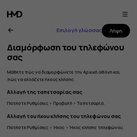
Οδηγίες
χρήσης
Επιλογή γλώσσας
Λήψη
Nokia
Διαμόρφωση του τηλεφώνου
8
σας
Sirocco
Μάθετε πώς να διαμορφώνετε την Αρχική οθόνη και
πώς να αλλάζετε ήχους κλήσης.
Αλλαγή της ταπετσαρίας σας
Πατήστε
Ρυθμίσεις
>
Προβολή
>
Ταπετσαρία
.
Αλλαγή του ήχου κλήσης του τηλεφώνου σας
Πατήστε
Ρυθμίσεις
>
Ήχος
>
Ήχος κλήσης τηλεφώνου
.