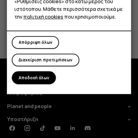
«Ρυθμίσεις cookies» στο κάτω μέρος του
Tablet
ιστότοπου. Μάθετε περισσότερα σχετικά με
την
πολιτική cookies
που χρησιμοποιούμε.
Το βρήκατε χρήσιμο;
Απόρριψη όλων
Ναι
Όχι
Διαχείριση προτιμήσεων
Αποδοχή όλων
Εξερευνήστε
Πληροφορίες
Planet and people
Υποστήριξη
Facebook
Instagram
Tiktok
Youtube
Linkedin
Discord