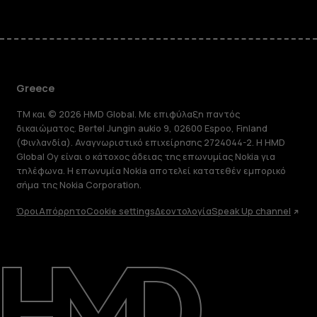
Greece
TM και © 2026 HMD Global. Με επιφύλαξη παντός
δικαιώματος. Bertel Jungin aukio 9, 02600 Espoo, Finland
(Φινλανδία). Αναγνωριστικό επιχείρησης 2724044-2. Η HMD
Global Oy είναι ο κάτοχος άδειας της επωνυμίας Nokia για
τηλέφωνα. Η επωνυμία Nokia αποτελεί κατατεθέν εμπορικό
σήμα της Nokia Corporation.
Όροι
Απόρρητο
Cookie settings
Δεοντολογία
Speak Up channel
Πληροφορίες
Επισκευή, επαναχρησιμοποίηση,
ανακύκλωση
Υποστήριξη