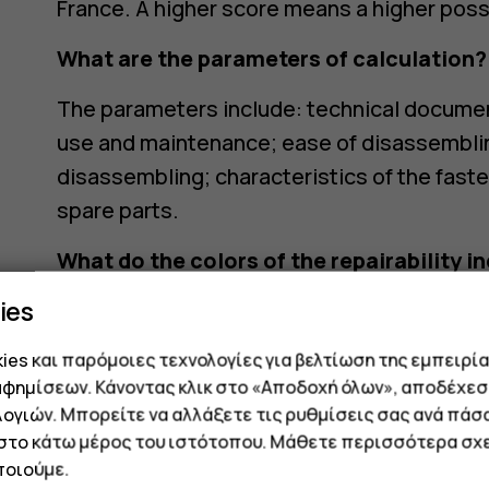
France. A higher score means a higher possib
What are the parameters of calculation?
The parameters include: technical documenta
use and maintenance; ease of disassembling
disassembling; characteristics of the fasten
spare parts.
What do the colors of the repairability 
ies
Colors are used to indicate index scores. T
Score greater than or equal to 0 and les
es και παρόμοιες τεχνολογίες για βελτίωση της εμπειρία
αφημίσεων. Κάνοντας κλικ στο «Αποδοχή όλων», αποδέχεσ
Score greater than or equal to 2 and le
ογιών. Μπορείτε να αλλάξετε τις ρυθμίσεις σας ανά πάσ
 στο κάτω μέρος του ιστότοπου. Μάθετε περισσότερα σχε
Score greater than or equal to 4 and le
οιούμε.