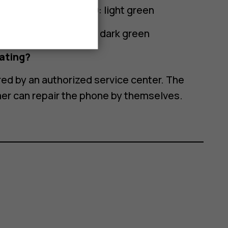
s than or equal to 7.9: light green
ss than or equal to 10: dark green
rating?
red by an authorized service center. The
mer can repair the phone by themselves.