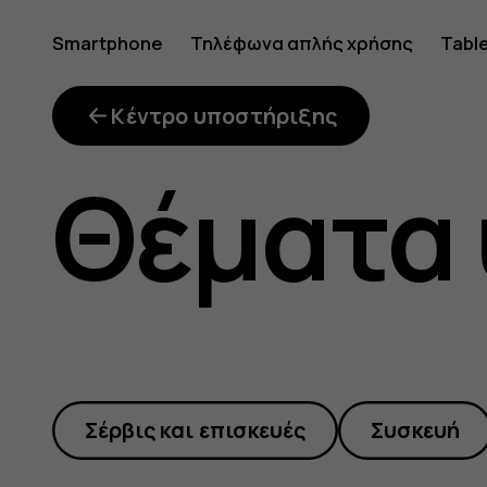
repairabil
Smartphone
Τηλέφωνα απλής χρήσης
Tabl
index
Κέντρο υποστήριξης
Θέματα
Σέρβις και επισκευές
Συσκευή