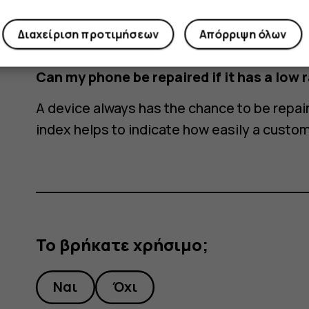
Score greater than or equal to 6 and les
Διαχείριση προτιμήσεων
Απόρριψη όλων
Score greater than or equal to 8 and le
Can my phone be repaired if it has a low 
A device always has the chance to be repai
index helps to indicate how easily a custo
Το βρήκατε χρήσιμο;
Ναι
Όχι