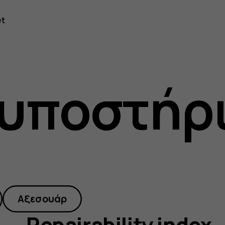
ity-
et
 υποστήρ
Αξεσουάρ
Repairability index