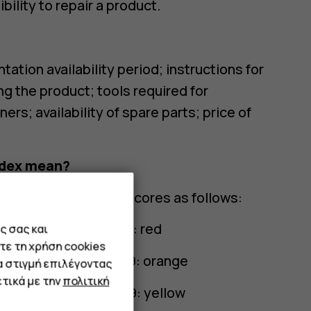
ility to repair a product.
tion availability period; instructions for
 the product; tools required for
ers; availability of spare parts; price of
index mean?
he colors equate to scores as follows:
s than or equal to 1.9: red
ς σας και
τε τη χρήση cookies
ss than or equal to 3.9: orange
α στιγμή επιλέγοντας
τικά με την
πολιτική
ss than or equal to 5.9: yellow