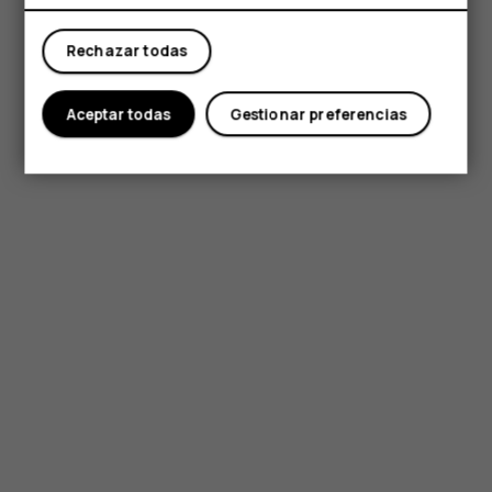
Tienda
Rechazar todas
Mi cuenta
Aceptar todas
Gestionar preferencias