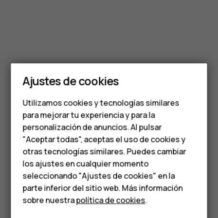
Smartphones
Teléfonos clásicos
Ajustes de cookies
Teléfonos para
Utilizamos cookies y tecnologías similares
personas mayores
para mejorar tu experiencia y para la
personalización de anuncios. Al pulsar
Accesorios
"Aceptar todas", aceptas el uso de cookies y
HMD Terra M
otras tecnologías similares. Puedes cambiar
los ajustes en cualquier momento
Para empresas
seleccionando "Ajustes de cookies" en la
parte inferior del sitio web. Más información
Tabletas
sobre nuestra
política de cookies
.