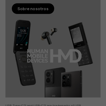
Sobre nosotros
USB Type-C™ and USB-C™ are trademarks of USB