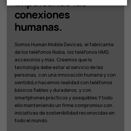
Impulsando las
conexiones
humanas.
Somos Human Mobile Devices, el fabricante
de los teléfonos Nokia, los teléfonos HMD,
accesorios y más. Creemos que la
tecnología debe estar al servicio de las
personas, con una innovación humana y con
sentidoLo hacemos realidad con teléfonos
básicos fiables y duraderos, y con
smartphones prácticos y asequibles.Y todo
ello manteniendo un firme compromiso con
iniciativas de sostenibilidad reconocidas en
todo el mundo.