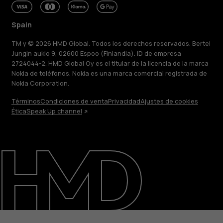
Spain
TM y © 2026 HMD Global. Todos los derechos reservados. Bertel
Jungin aukio 9, 02600 Espoo (Finlandia). ID de empresa
2724044-2. HMD Global Oy es el titular de la licencia de la marca
Nokia de teléfonos. Nokia es una marca comercial registrada de
Nokia Corporation.
Términos
Condiciones de venta
Privacidad
Ajustes de cookies
Acerca de
Ética
Speak Up channel
Blog
Reparar, reutilizar, reciclar
Sostenibilidad
Asistencia
Spain