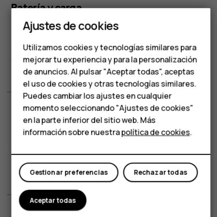
Batería y carga
Teléfonos para
Ajustes de cookies
personas mayores
Carga:
Two USB ports: USB-A & USB Type-C™ for dual
Utilizamos cookies y tecnologías similares para
Accesorios
charging. Up to 30W total watt output.
mejorar tu experiencia y para la personalización
Vatios:
30 W
HMD Terra M
de anuncios. Al pulsar "Aceptar todas", aceptas
el uso de cookies y otras tecnologías similares.
Para empresas
Puedes cambiar los ajustes en cualquier
momento seleccionando "Ajustes de cookies"
Tabletas
en la parte inferior del sitio web. Más
Materiales
Tienda
información sobre nuestra
política de cookies
.
Funciones:
Carcasa del cargador fabricada con un 70 %
Mi cuenta
de materiales reciclados.
Gestionar preferencias
Rechazar todas
Aceptar todas