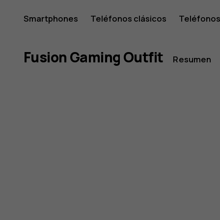
HMD
Smartphones
Teléfonos clásicos
Teléfonos
Tabletas
Tienda
Mi cuenta
Fusion
Fusion Gaming Outfit
Resumen
Gaming
Outfit