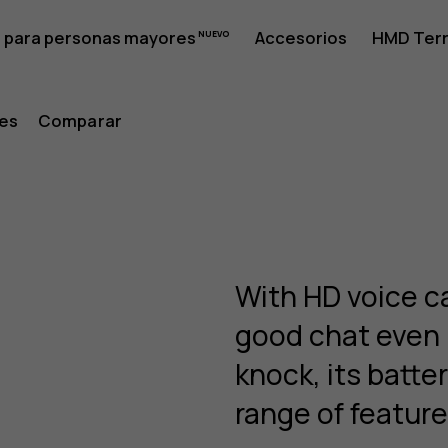
 para personas mayores
Accesorios
HMD Terr
nes
Comparar
With HD voice c
good chat even b
knock, its batter
range of features