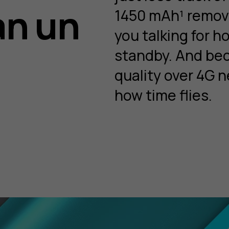
an un
1450 mAh¹ remova
you talking for ho
standby. And be
quality over 4G n
how time flies.