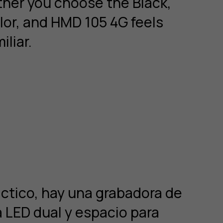
her you choose the Black,
lor, and HMD 105 4G feels
liar.
áctico, hay una grabadora de
a LED dual y espacio para