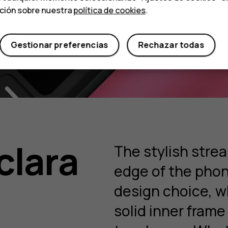
ación sobre nuestra
política de cookies
.
Gestionar preferencias
Rechazar todas
clara
The stylish strea
edge of the phone
design choice, wh
solid inner frame