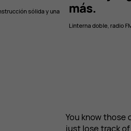
más.
nstrucción sólida y una
Linterna doble, radio F
You know those 
just lose track o