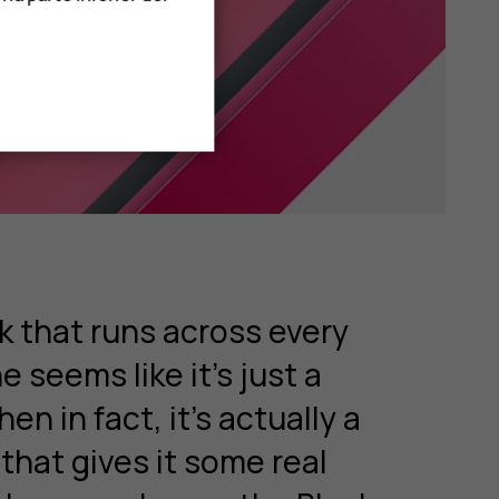
k that runs across every
 seems like it’s just a
en in fact, it’s actually a
 that gives it some real