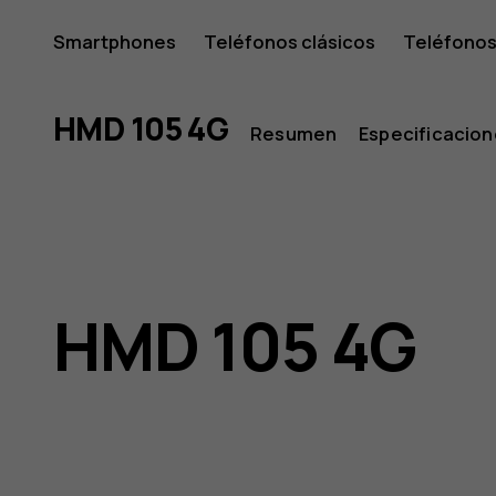
HMD
Smartphones
Teléfonos clásicos
Teléfonos
Tabletas
Tienda
Mi cuenta
105
HMD 105 4G
Resumen
Especificacio
4G
HMD 105 4G