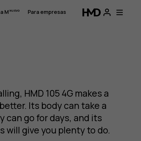
a M
Para empresas
alling, HMD 105 4G makes a
etter. Its body can take a
y can go for days, and its
 will give you plenty to do.