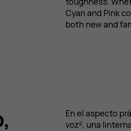
toughness. Whet
Cyan and Pink co
both new and fami
o,
En el aspecto pr
voz², una lintern