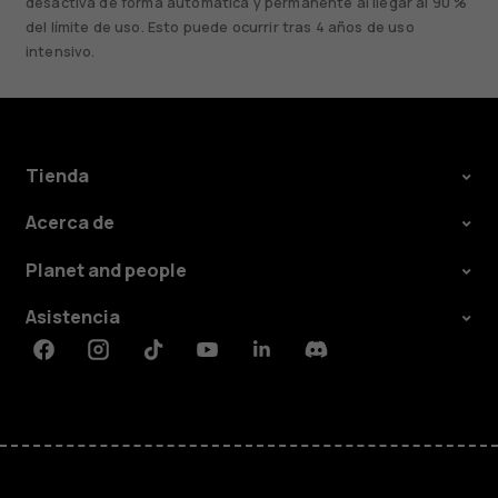
desactiva de forma automática y permanente al llegar al 90 %
del límite de uso. Esto puede ocurrir tras 4 años de uso
intensivo.
Tienda
Acerca de
Planet and people
Asistencia
Facebook
Instagram
Tiktok
Youtube
Linkedin
Discord