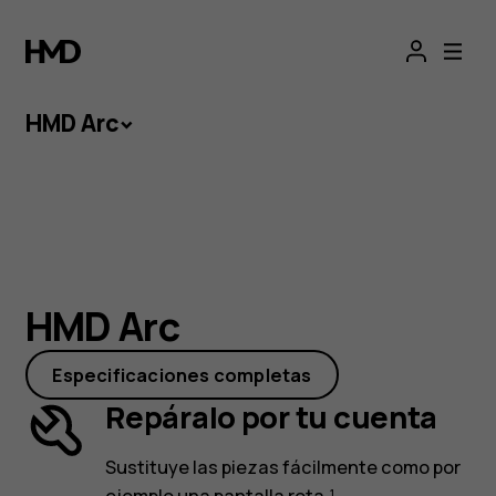
HMD
Arc
HMD Arc
HMD Arc
Un precio reducido y lo esencial de un
HMD Arc
smartphone: con HMD Arc tendrás las dos
cosas. Además, gracias a un diseño fácil de
Especificaciones completas
reparar y una batería que te mantiene en
Repáralo por tu cuenta
marcha, este peso ligero podrá a los demás
contra las cuerdas.
Sustituye las piezas fácilmente como por