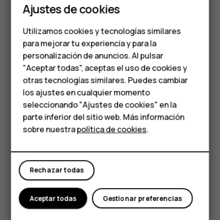
Teléfonos clásicos
Ajustes de cookies
Teléfonos para
Utilizamos cookies y tecnologías similares
personas mayores
para mejorar tu experiencia y para la
personalización de anuncios. Al pulsar
Accesorios
"Aceptar todas", aceptas el uso de cookies y
CAMERA
HMD Terra M
otras tecnologías similares. Puedes cambiar
El modo adecuado
los ajustes en cualquier momento
Para empresas
seleccionando "Ajustes de cookies" en la
para la toma
parte inferior del sitio web. Más información
Tabletas
sobre nuestra
política de cookies
.
adecuada
Tienda
Ya sabes que hay un ingrediente que
Rechazar todas
Mi cuenta
hace que tu plato favorito lo sea. Así es
el modo de cámara adecuado para tus
Aceptar todas
Gestionar preferencias
fotos: esa salsa especial. HMD Arc