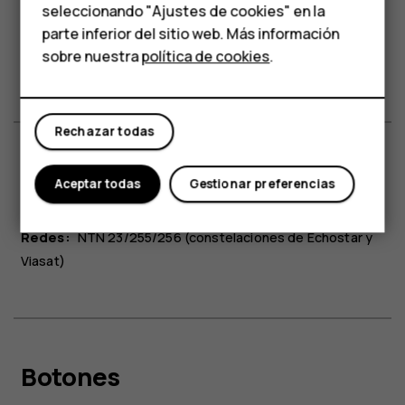
Audio
Para empresas
seleccionando "Ajustes de cookies" en la
parte inferior del sitio web. Más información
Tabletas
sobre nuestra
política de cookies
.
Funciones:
Altavoz con timbre de tono único
Tienda
Rechazar todas
Mi cuenta
Redes
Aceptar todas
Gestionar preferencias
Redes:
NTN 23/255/256 (constelaciones de Echostar y
Viasat)
Botones