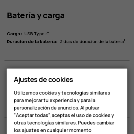
Batería y carga
Carga:
USB Type-C
1
Duración de la batería:
3 días de duración de la batería
Smartphones
Teléfonos clásicos
Sistema operativo
Ajustes de cookies
Teléfonos para
Utilizamos cookies y tecnologías similares
personas mayores
TM
Sistema operativo:
Compatible con Android
e IOS®
para mejorar tu experiencia y para la
personalización de anuncios. Al pulsar
Accesorios
"Aceptar todas", aceptas el uso de cookies y
HMD Terra M
otras tecnologías similares. Puedes cambiar
los ajustes en cualquier momento