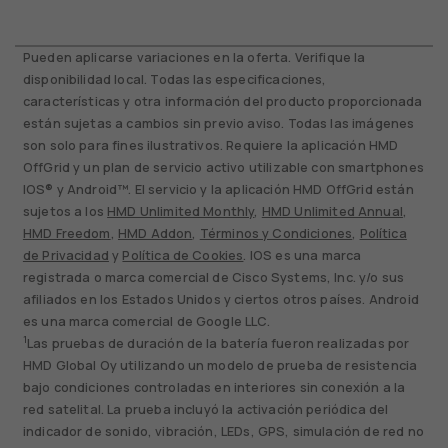
Pueden aplicarse variaciones en la oferta. Verifique la
disponibilidad local. Todas las especificaciones,
características y otra información del producto proporcionada
están sujetas a cambios sin previo aviso. Todas las imágenes
son solo para fines ilustrativos. Requiere la aplicación HMD
OffGrid y un plan de servicio activo utilizable con smartphones
IOS® y Android™. El servicio y la aplicación HMD OffGrid están
sujetos a los
HMD Unlimited Monthly
,
HMD Unlimited Annual
,
HMD Freedom
,
HMD Addon
,
Términos y Condiciones
,
Política
de Privacidad
y
Política de Cookies
. IOS es una marca
registrada o marca comercial de Cisco Systems, Inc. y/o sus
afiliados en los Estados Unidos y ciertos otros países. Android
es una marca comercial de Google LLC.
1
Las pruebas de duración de la batería fueron realizadas por
HMD Global Oy utilizando un modelo de prueba de resistencia
bajo condiciones controladas en interiores sin conexión a la
red satelital. La prueba incluyó la activación periódica del
indicador de sonido, vibración, LEDs, GPS, simulación de red no