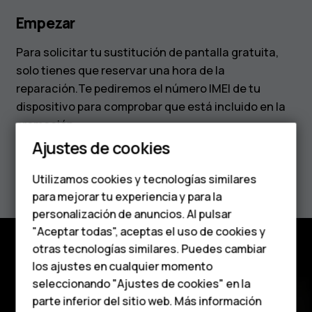
Empezar
Para solicitar tu sustitución de pantalla gratuita,
solo tienes que reservar una hora de la
reparación.Te pediremos el número IMEI de tu
Smartphones
dispositivo para comprobar que está incluido en la
promoción
Teléfonos clásicos
Ajustes de cookies
Reservar reparación
Teléfonos para
Utilizamos cookies y tecnologías similares
personas mayores
para mejorar tu experiencia y para la
personalización de anuncios. Al pulsar
Accesorios
"Aceptar todas", aceptas el uso de cookies y
HMD Terra M
otras tecnologías similares. Puedes cambiar
los ajustes en cualquier momento
Para empresas
seleccionando "Ajustes de cookies" en la
parte inferior del sitio web. Más información