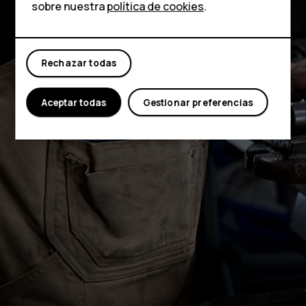
Tabletas
sobre nuestra
política de cookies
.
Tienda
Rechazar todas
Mi cuenta
Aceptar todas
Gestionar preferencias