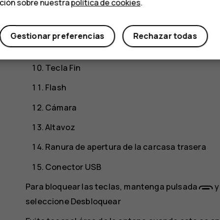
ación sobre nuestra
política de cookies
.
Tecla de encendido
Tecla de selección derecha
Gestionar preferencias
Rechazar todas
Tecla Atrás
Tecla Fin
Flash
Cámara
Altavoz
Ranura de apertura de la carcasa trasera
Conector USB
Para bloquear las teclas, mantenga pulsada
y
seleccione
Desbloquear