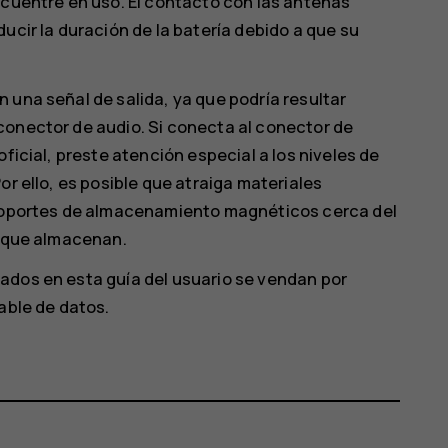
ncuentre en uso. El contacto con las antenas
ucir la duración de la batería debido a que su
 una señal de salida, ya que podría resultar
conector de audio. Si conecta al conector de
ficial, preste atención especial a los niveles de
or ello, es posible que atraiga materiales
s soportes de almacenamiento magnéticos cerca del
n que almacenan.
ados en esta guía del usuario se vendan por
able de datos.