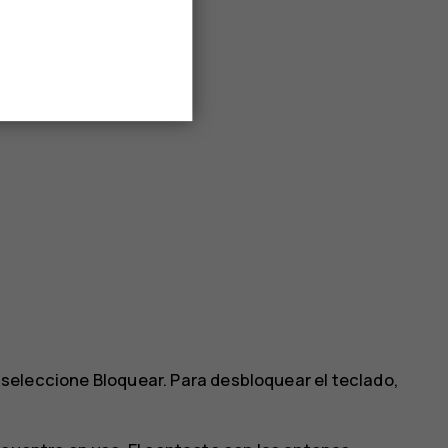
 seleccione
Bloquear
. Para desbloquear el teclado,