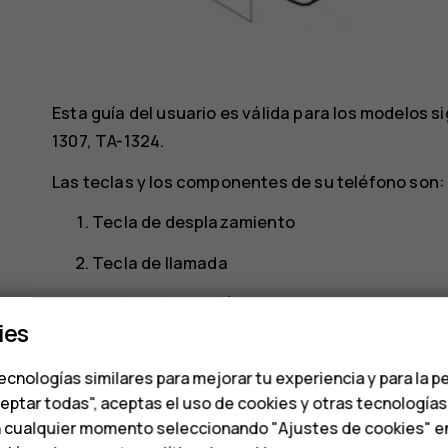
Esta guía del usuario es válida para los modelos 
1307, TA-1324.
Las teclas y los componentes de su teléfono son:
Tecla de desplazamiento
Tecla de llamada
Tecla multifunción
ies
Tecla de selección izquierda
ecnologías similares para mejorar tu experiencia y para la p
Auricular
ceptar todas", aceptas el uso de cookies y otras tecnología
Conector de auriculares
n cualquier momento seleccionando "Ajustes de cookies" en l