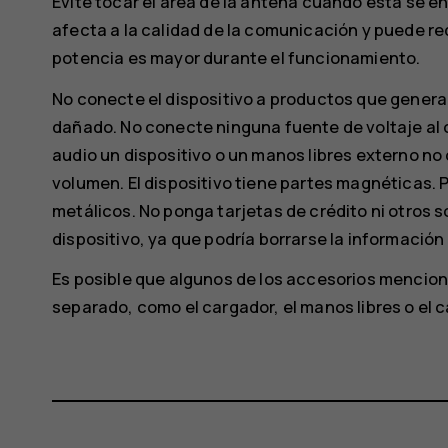
Evite tocar el área de la antena cuando esta se e
afecta a la calidad de la comunicación y puede red
potencia es mayor durante el funcionamiento.
No conecte el dispositivo a productos que generan
dañado. No conecte ninguna fuente de voltaje al 
audio un dispositivo o un manos libres externo no o
volumen. El dispositivo tiene partes magnéticas. P
metálicos. No ponga tarjetas de crédito ni otro
dispositivo, ya que podría borrarse la informació
Es posible que algunos de los accesorios mencion
separado, como el cargador, el manos libres o el c