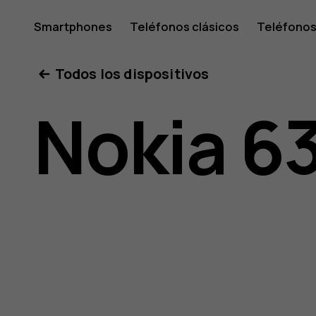
Guía
Smartphones
Teléfonos clásicos
Teléfonos
Tabletas
Tienda
Mi cuenta
Todos los dispositivos
del
Nokia 6
usuario
del