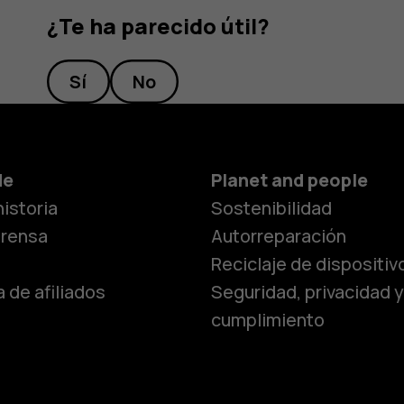
¿Te ha parecido útil?
Sí
No
Smartphon
de
Planet and people
istoria
Sostenibilidad
Teléfonos c
prensa
Autorreparación
Reciclaje de dispositiv
 de afiliados
Seguridad, privacidad y
Teléfonos p
cumplimiento
personas m