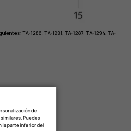
siguientes: TA-1286, TA-1291, TA-1287, TA-1294, TA-
ersonalización de
s similares. Puedes
a parte inferior del