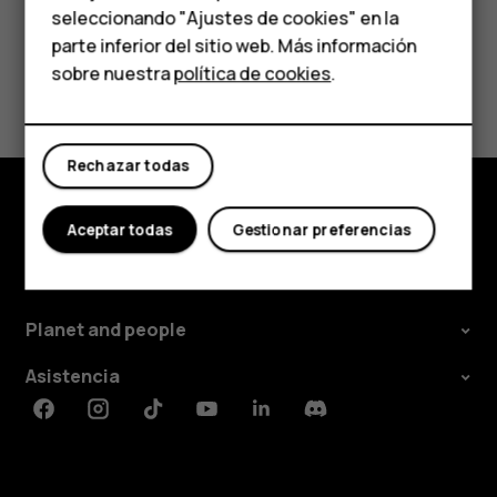
Para empresas
seleccionando "Ajustes de cookies" en la
parte inferior del sitio web. Más información
Tabletas
sobre nuestra
política de cookies
.
¿Te ha parecido útil?
Tienda
Sí
No
Rechazar todas
Mi cuenta
Aceptar todas
Gestionar preferencias
Tienda
Acerca de
Planet and people
Asistencia
Facebook
Instagram
Tiktok
Youtube
Linkedin
Discord