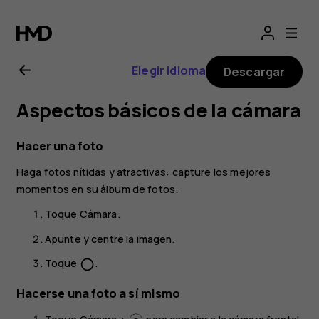
Guía
del
Elegir idioma
Descargar
usuario
Aspectos básicos de la cámara
de
Hacer una foto
Nokia
Haga fotos nítidas y atractivas: capture los mejores
momentos en su álbum de fotos.
G11
Toque
Cámara
.
Apunte y centre la imagen.
Toque
.
panorama_fish_eye
Hacerse una foto a sí mismo