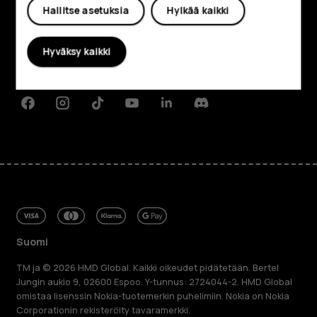
Hallitse asetuksia
Hylkää kaikki
Tietoa meistä
Planet and people
Hyväksy kaikki
Tuki
Facebook
Instagram
Tiktok
Youtube
Linkedin
Discord
Suomi
TM ja © 2026 HMD Global. Kaikki oikeudet pidätetään. Bertel
Jungin aukio 9, 02600 Espoo. Y-tunnus: 2724044-2. HMD Global
omistaa lisenssin Nokia-tuotemerkin puhelimiin. Nokia on Nokia
Corporationin rekisteröity tavaramerkki.