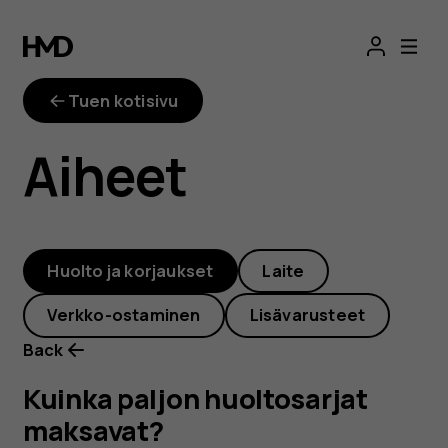
Kuinka
paljon
Tuen kotisivu
huoltosarjat
Aiheet
maksavat?
Huolto ja korjaukset
Laite
Verkko-ostaminen
Lisävarusteet
Back
Kuinka paljon huoltosarjat
maksavat?