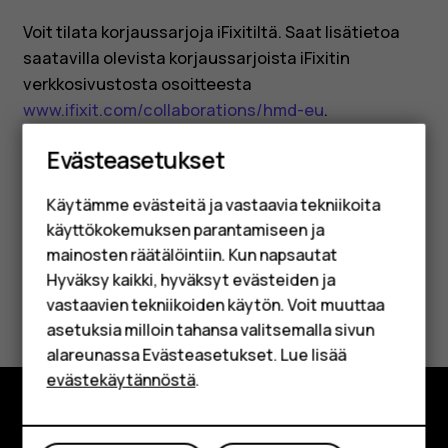
Voit tilata korjaussarjoja iFixitiltä. Saat lisätietoa
saatavilla olevista korjaussarjoista iFixitin
verkkosivustosta osoitteesta
www.ifixit.com/collaborations/hmd-eu
.
Älypuhelimet
Evästeasetukset
Perinteiset puhelimet
Käytämme evästeitä ja vastaavia tekniikoita
Lisävarusteet
käyttökokemuksen parantamiseen ja
Oliko tästä apua?
HMD Terra M
mainosten räätälöintiin. Kun napsautat
Hyväksy kaikki, hyväksyt evästeiden ja
Yrityksille
Kyllä
Ei
vastaavien tekniikoiden käytön. Voit muuttaa
asetuksia milloin tahansa valitsemalla sivun
Tabletit
alareunassa Evästeasetukset. Lue lisää
Shop
evästekäytännöstä
.
Oma tili
Tutustu