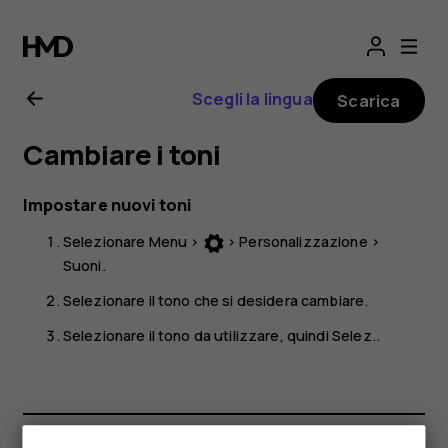
Manuale
d'uso
Scegli la lingua
Scarica
del
Cambiare i toni
Nokia
Impostare nuovi toni
225
Selezionare
Menu
>
>
Personalizzazione
>
Suoni
.
4G
Selezionare il tono che si desidera cambiare.
Selezionare il tono da utilizzare, quindi
Selez.
.
Smartphone