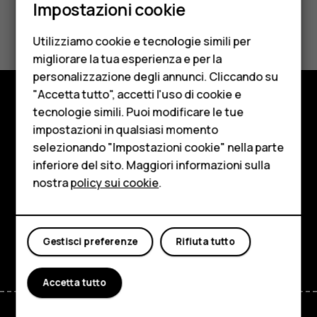
Impostazioni cookie
Cellulari
Ti è stato d'aiuto?
Utilizziamo cookie e tecnologie simili per
Telefoni per anziani
Sì
No
migliorare la tua esperienza e per la
personalizzazione degli annunci. Cliccando su
Accessori
"Accetta tutto", accetti l'uso di cookie e
HMD Terra M
tecnologie simili. Puoi modificare le tue
Negozio
impostazioni in qualsiasi momento
Per le imprese
selezionando "Impostazioni cookie" nella parte
Informazioni su
inferiore del sito. Maggiori informazioni sulla
Tablet
Planet and people
nostra
policy sui cookie
.
Negozio
Assistenza
Facebook
Instagram
Tiktok
Youtube
Linkedin
Discord
Il mio account
Gestisci preferenze
Rifiuta tutto
Accetta tutto