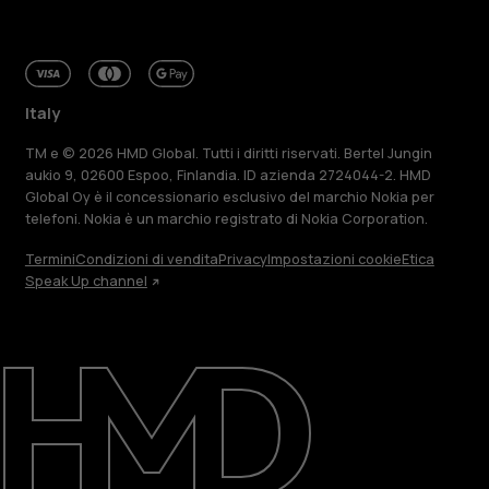
Italy
TM e © 2026 HMD Global. Tutti i diritti riservati. Bertel Jungin
aukio 9, 02600 Espoo, Finlandia. ID azienda 2724044-2. HMD
Global Oy è il concessionario esclusivo del marchio Nokia per
telefoni. Nokia è un marchio registrato di Nokia Corporation.
Termini
Condizioni di vendita
Privacy
Impostazioni cookie
Etica
Speak Up channel
Informazioni su
Ripara, riutilizza, ricicla
Sostenibilità
Assistenza
Italy