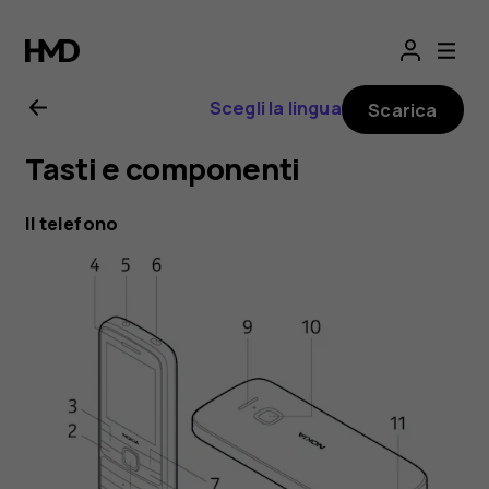
Manuale
d'uso
Scegli la lingua
Scarica
del
Tasti e componenti
Nokia
Il telefono
225
4G