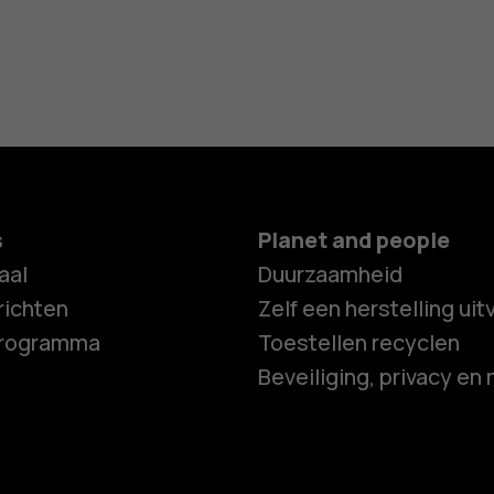
s
Planet and people
aal
Duurzaamheid
ichten
Zelf een herstelling ui
programma
Toestellen recyclen
Beveiliging, privacy en 
Smartphon
Feature ph