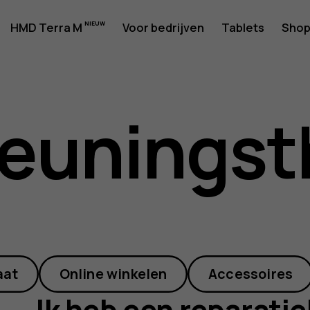
HMD Terra M
Voor bedrijven
Tablets
Sho
euningst
kit
aat
Online winkelen
Accessoires
Ik heb een reparatiek