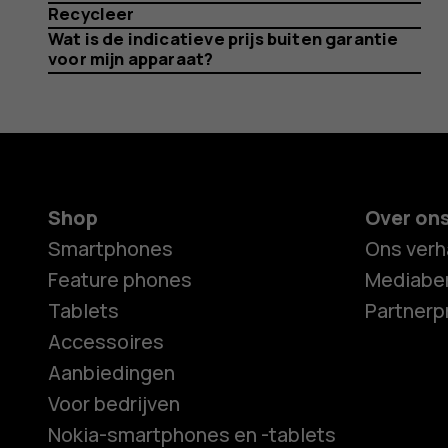
niet.
Recycleer
Wat is de indicatieve prijs buiten garantie
voor mijn apparaat?
Wat
moet
Shop
Over on
Smartphones
Ons verh
Feature phones
Mediaber
ik
Tablets
Partner
Accessoires
Aanbiedingen
Voor bedrijven
Nokia-smartphones en -tablets