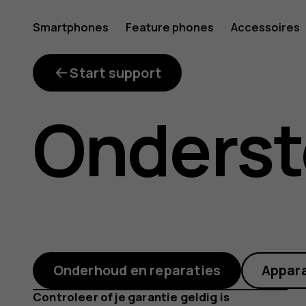
Ik
Smartphones
Feature phones
Accessoires
Mijn account
heb
Start support
Onderst
een
reparatie
Onderhoud en reparaties
Appar
Controleer of je garantie geldig is