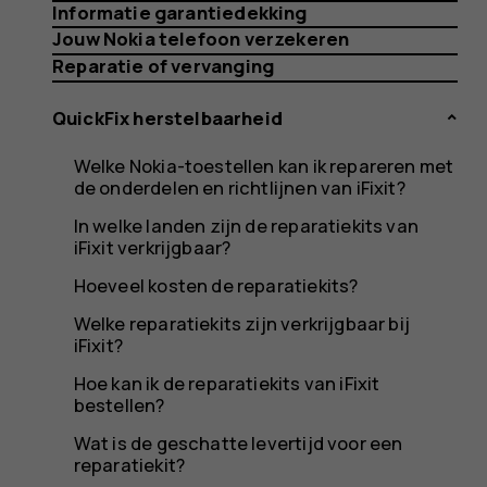
besteld
Informatie garantiedekking
Jouw Nokia telefoon verzekeren
Reparatie of vervanging
bij
QuickFix herstelbaarheid
Welke Nokia-toestellen kan ik repareren met
de onderdelen en richtlijnen van iFixit?
iFixit,
In welke landen zijn de reparatiekits van
iFixit verkrijgbaar?
Hoeveel kosten de reparatiekits?
Welke reparatiekits zijn verkrijgbaar bij
maar
iFixit?
Hoe kan ik de reparatiekits van iFixit
bestellen?
Wat is de geschatte levertijd voor een
reparatiekit?