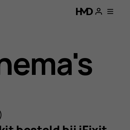
p
hema's
it besteld bij iFixit,