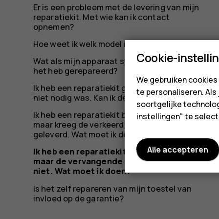
de
Er is een probleem met de levering van mijn
reparatiekit. Met wie kan ik contact
opnemen?
vervang
Hoe weet ik welk model ik heb?
Cookie-instelli
Wat als mijn apparaat stuk raakt nadat ik
het heb gerepareerd?
We gebruiken cookies 
Ik heb een reparatiekit gekocht terwijl dit
te personaliseren. Als
onderdel
niet nodig was. Kan ik de kit retourneren?
soortgelijke technolog
Ik heb een reparatiekit besteld bij iFixit,
instellingen" te sele
maar kreeg de verkeerde onderdelen
geleverd. Wat moet ik doen?
werken
Alle accepteren
Ik heb een reparatiekit besteld bij iFixit,
maar de vervangende onderdelen werken
niet. Wat moet ik doen?
Is het zelf repareren van mijn toestel van
invloed op de garantie?