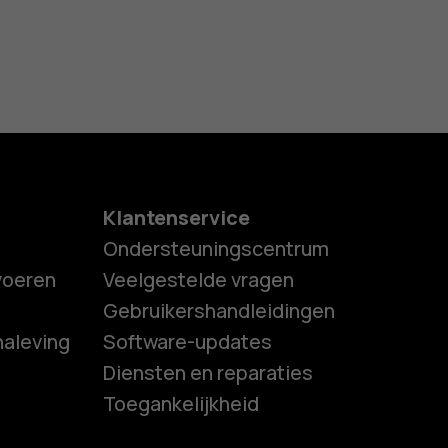
Klantenservice
Ondersteuningscentrum
tvoeren
Veelgestelde vragen
Gebruikershandleidingen
naleving
Software-updates
es
Diensten en reparaties
Toegankelijkheid
ones