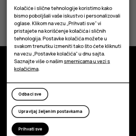
Kolačiće i slične tehnologije koristimo kako
bismo poboljšali vaše iskustvo i personalizovali
oglase. Klikom na vezu „Prihvati sve” vi
pristajete na korišćenje kolačića i sličnih
tehnologija. Postavke kolačića možete u
Pametni telefoni
svakom trenutku izmeniti tako što ćete kliknuti
na vezu „Postavke kolačića” u dnu sajta.
Klasični telefoni
Saznajte više o našim
smernicama u vezi s
Istražite
Tableti
kolačićima
.
O kompaniji
Planet and people
Odbaci sve
Podrška
Upravljaj željenim postavkama
Facebook
Instagram
Tiktok
Youtube
Linkedin
Discord
Prihvati sve