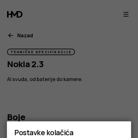
Nokia
2.3
specs
Nazad
TEHNIČKE SPECIFIKACIJE
Nokia 2.3
AI svuda, od baterije do kamere.
Boje
Postavke kolačića