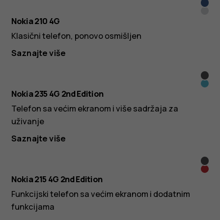
Dark
Silve
Blue
Nokia 210 4G
Klasični telefon, ponovo osmišljen
Saznajte više
Blac
Blue
Nokia 235 4G 2nd Edition
Telefon sa većim ekranom i više sadržaja za
uživanje
Saznajte više
Crna
Crve
Nokia 215 4G 2nd Edition
Funkcijski telefon sa većim ekranom i dodatnim
funkcijama