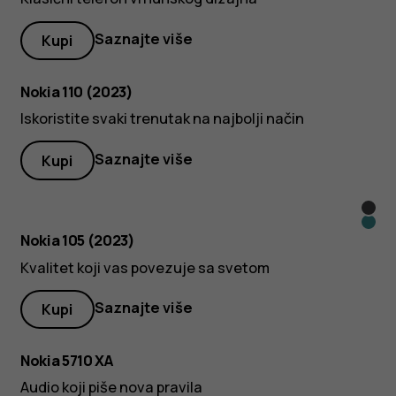
Saznajte više
Kupi
Nokia 110 (2023)
Iskoristite svaki trenutak na najbolji način
Saznajte više
Kupi
Char
Cija
Nokia 105 (2023)
Kvalitet koji vas povezuje sa svetom
Saznajte više
Kupi
Nokia 5710 XA
Audio koji piše nova pravila