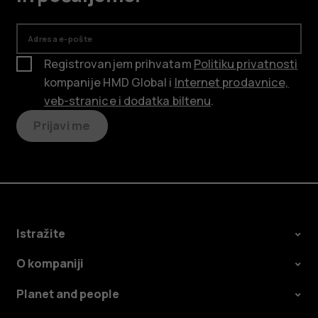
Adresa e-pošte
Registrovanjem prihvatam
Politiku privatnosti
kompanije HMD Global i
Internet prodavnice,
veb-stranice i dodatka biltenu
.
Prijavi me
Istražite
O kompaniji
Planet and people