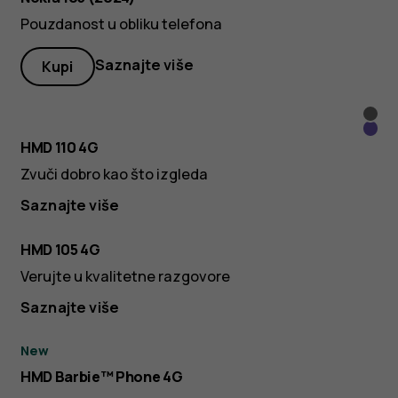
Pouzdanost u obliku telefona
Saznajte više
Kupi
Tita
Blue
HMD 110 4G
Zvuči dobro kao što izgleda
Saznajte više
HMD 105 4G
Verujte u kvalitetne razgovore
Saznajte više
New
HMD Barbie™ Phone 4G