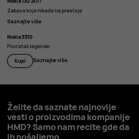
Nokia 130 2017
Zabava koja nikada ne prestaje
Saznajte više
Nokia 3310
Povratak legende
Saznajte više
Kupi
Želite da saznate najnovije
vesti o proizvodima kompanije
HMD? Samo nam recite gde da
ih pošaljemo.