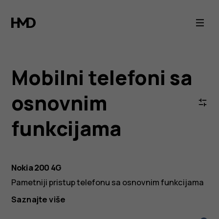
Nokia
&
HMD
Mobilni telefoni sa
4G/2G
osnovnim
Feature
funkcijama
Phones
|
Nokia 200 4G
Pametniji pristup telefonu sa osnovnim funkcijama
Official
Saznajte više