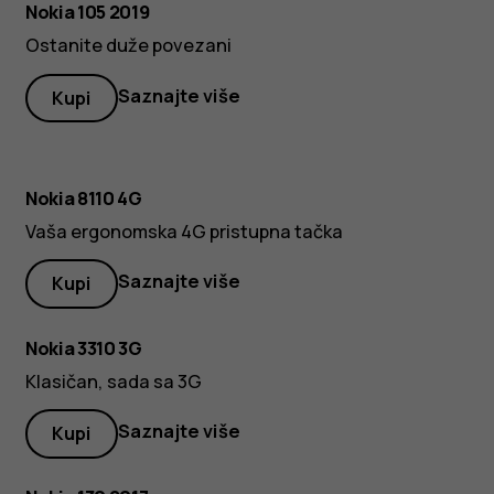
Nokia 105 2019
Ostanite duže povezani
Saznajte više
Kupi
Crna
Žuta
Nokia 8110 4G
Vaša ergonomska 4G pristupna tačka
Saznajte više
Kupi
Nokia 3310 3G
Klasičan, sada sa 3G
Saznajte više
Kupi