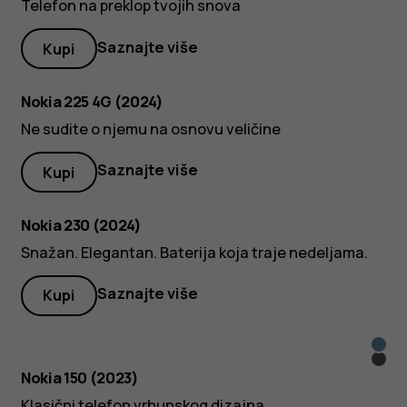
Telefon na preklop tvojih snova
Saznajte više
Kupi
Nokia 225 4G (2024)
Ne sudite o njemu na osnovu veličine
Saznajte više
Kupi
Nokia 230 (2024)
Snažan. Elegantan. Baterija koja traje nedeljama.
Saznajte više
Kupi
Cija
Crna
Nokia 150 (2023)
Klasični telefon vrhunskog dizajna