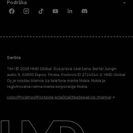
Podrška
Facebook
Instagram
Tiktok
Youtube
Linkedin
Discord
Serbia
TM i © 2026 HMD Global. Sva prava zadržana. Bertel Jungin
aukio 9, 02600 Espoo, Finska. Poslovni ID 2724044-2. HMD Global
Oy je nosilac licence za telefone marke Nokia. Nokia je
registrovana robna marka korporacije Nokia.
Uslovi
Privatnost
Postavke kolačića
Etika
Speak Up channel
O kompaniji