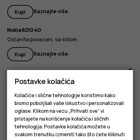
Saznajte više
Kupi
Nokia 8210 4G
Ostanite povezani, sa stilom
Saznajte više
Kupi
Lush
Crna
Postavke kolačića
Gree
Nokia 2660 Flip 4G
Dobro došli na drugu stranu
Kolačiće i slične tehnologije koristimo kako
bismo poboljšali vaše iskustvo i personalizovali
Saznajte više
Kupi
oglase. Klikom na vezu „Prihvati sve” vi
pristajete na korišćenje kolačića i sličnih
Nokia 6310
tehnologija. Postavke kolačića možete u
Pametni telefoni
svakom trenutku izmeniti tako što ćete kliknuti
Legenda se vratila