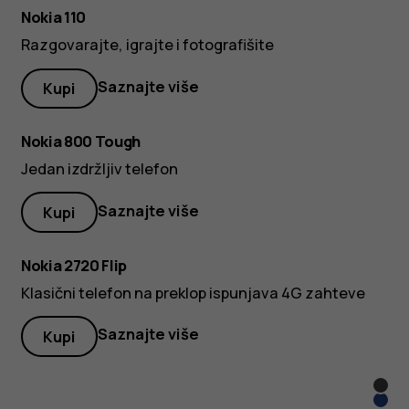
Nokia 110
Razgovarajte, igrajte i fotografišite
Saznajte više
Kupi
Nokia 800 Tough
Jedan izdržljiv telefon
Saznajte više
Kupi
Nokia 2720 Flip
Klasični telefon na preklop ispunjava 4G zahteve
Saznajte više
Kupi
Crna
Plav