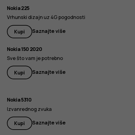
Nokia 225
Vrhunski dizajn uz 4G pogodnosti
Saznajte više
Kupi
Nokia 150 2020
Sve što vam je potrebno
Saznajte više
Kupi
Crve
Crna
Nokia 5310
Izvanrednog zvuka
Saznajte više
Kupi