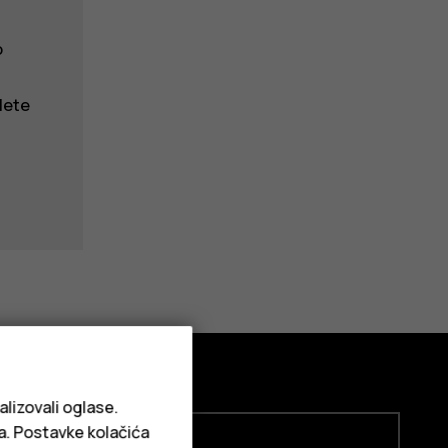
o
lete
alizovali oglase.
ja. Postavke kolačića