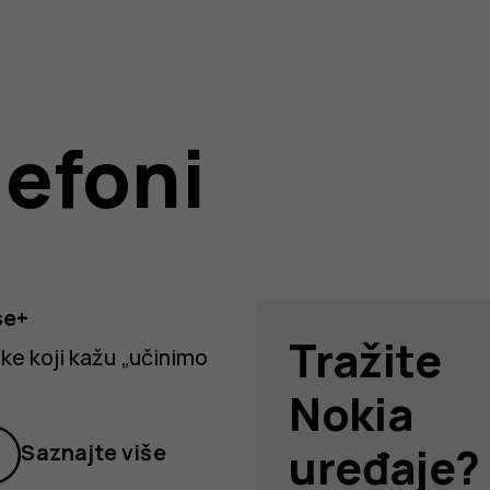
lefoni
se+
Tražite
nim
ke koji kažu „učinimo
Nokia
uređaje?
Saznajte više