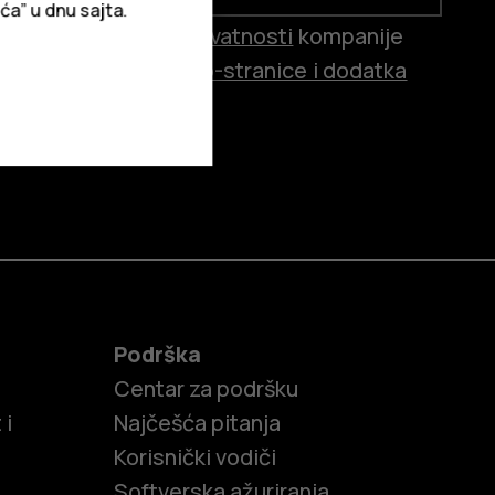
ća” u dnu sajta.
 prihvatam
Politiku privatnosti
kompanije
ernet prodavnice, veb-stranice i dodatka
Podrška
Centar za podršku
 i
Najčešća pitanja
Korisnički vodiči
Softverska ažuriranja