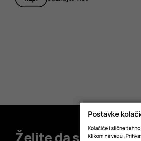
sistemo
Android.
Postavke kolač
Kolačiće i slične tehno
Želite da saznate na
Klikom na vezu „Prihvat