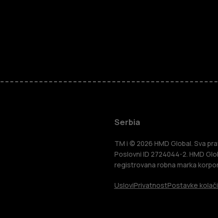
Pametni tel
Serbia
Klasični tel
TM i © 2026 HMD Global. Sva prav
Poslovni ID 2724044-2. HMD Globa
registrovana robna marka korpor
Tableti
Uslovi
Privatnost
Postavke kolač