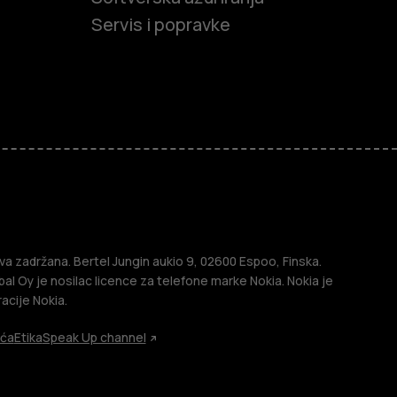
Servis i popravke
efoni
efoni
a zadržana. Bertel Jungin aukio 9, 02600 Espoo, Finska.
l Oy je nosilac licence za telefone marke Nokia. Nokia je
acije Nokia.
ića
Etika
Speak Up channel