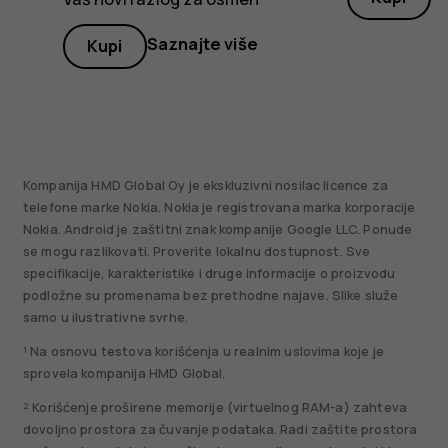
Saznajte više
Kupi
Kompanija HMD Global Oy je ekskluzivni nosilac licence za
telefone marke Nokia. Nokia je registrovana marka korporacije
Nokia. Android je zaštitni znak kompanije Google LLC. Ponude
se mogu razlikovati. Proverite lokalnu dostupnost. Sve
specifikacije, karakteristike i druge informacije o proizvodu
podložne su promenama bez prethodne najave. Slike služe
samo u ilustrativne svrhe.
¹ Na osnovu testova korišćenja u realnim uslovima koje je
sprovela kompanija HMD Global.
² Korišćenje proširene memorije (virtuelnog RAM-a) zahteva
dovoljno prostora za čuvanje podataka. Radi zaštite prostora