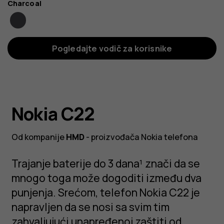
Boja
Charcoal
Pogledajte vodič za korisnike
Nokia C22
Od kompanije
HMD
- proizvođača Nokia telefona
Trajanje baterije do 3 dana¹ znači da se
mnogo toga može dogoditi između dva
punjenja. Srećom, telefon Nokia C22 je
napravljen da se nosi sa svim tim
zahvaljujući unapređenoj zaštiti od