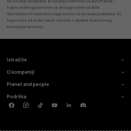
za čuvanje podataka, proširenje memorije se automatski i
trajno onemogućava čim se dostigne limit od 90%
iskorišćenosti raspoloživog prostora za čuvanje podataka. Do
toga može da dođe nakon otprilike 4 godine intenzivnog
korišćenja telefona.
Istražite
O kompaniji
Planet and people
Podrška
Facebook
Instagram
Tiktok
Youtube
Linkedin
Discord