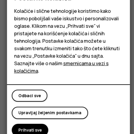
Kolačiće i slične tehnologije koristimo kako
bismo poboljšali vaše iskustvo i personalizovali
oglase. Klikom na vezu „Prihvati sve” vi
Got questions?
pristajete na korišćenje kolačića i sličnih
Pametni telefoni
tehnologija. Postavke kolačića možete u
Klasični telefoni
svakom trenutku izmeniti tako što ćete kliknuti
na vezu „Postavke kolačića” u dnu sajta.
Tableti
Saznajte više o našim
smernicama u vezi s
Posetite naš centar za
kolačićima
.
podršku za
odgovori i
podrška.
Odbaci sve
Upravljaj željenim postavkama
Zatražite podršku
Prihvati sve