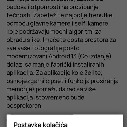
padova i otpornosti na prosipanje
tečnosti. Zabeležite najbolje trenutke
pomoću glavne kamere i selfi kamere
koje podržavaju moćni algoritmi za
obradu slike. Imaćete dosta prostora za
sve vaše fotografije pošto
modernizovani Android 13 (Go izdanje)
dolazi sa manje fabrički instaliranih
aplikacija. Za aplikacije koje želite,
osmojezgarni čipset i funkcija proširenja
memorije² pomažu da rad sa više
aplikacija istovremeno bude
besprekoran.
Kompletne specifikacije
Postavke kolačića