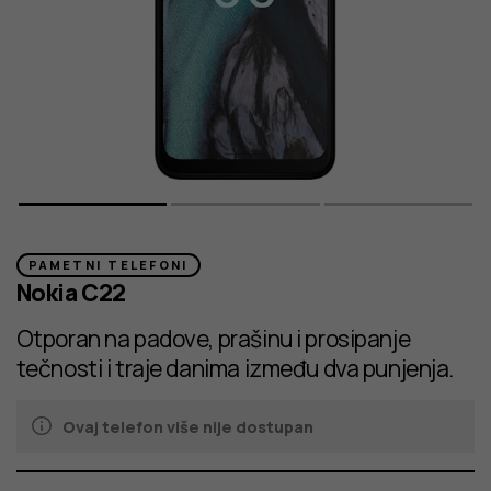
PAMETNI TELEFONI
Nokia C22
Otporan na padove, prašinu i prosipanje
tečnosti i traje danima između dva punjenja.
Ovaj telefon više nije dostupan