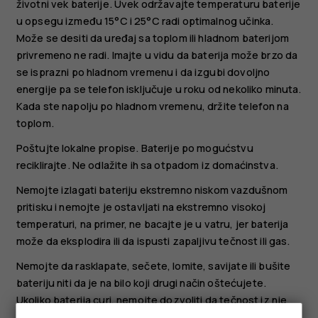
životni vek baterije. Uvek održavajte temperaturu baterije
u opsegu između 15°C i 25°C radi optimalnog učinka.
Može se desiti da uređaj sa toplom ili hladnom baterijom
privremeno ne radi. Imajte u vidu da baterija može brzo da
se isprazni po hladnom vremenu i da izgubi dovoljno
energije pa se telefon isključuje u roku od nekoliko minuta.
Kada ste napolju po hladnom vremenu, držite telefon na
toplom.
Poštujte lokalne propise. Baterije po mogućstvu
reciklirajte. Ne odlažite ih sa otpadom iz domaćinstva.
Nemojte izlagati bateriju ekstremno niskom vazdušnom
pritisku i nemojte je ostavljati na ekstremno visokoj
temperaturi, na primer, ne bacajte je u vatru, jer baterija
može da eksplodira ili da ispusti zapaljivu tečnost ili gas.
Nemojte da rasklapate, sečete, lomite, savijate ili bušite
bateriju niti da je na bilo koji drugi način oštećujete.
Ukoliko baterija curi, nemojte dozvoliti da tečnost iz nje
dođe u dodir sa kožom ili očima. U slučaju da do toga