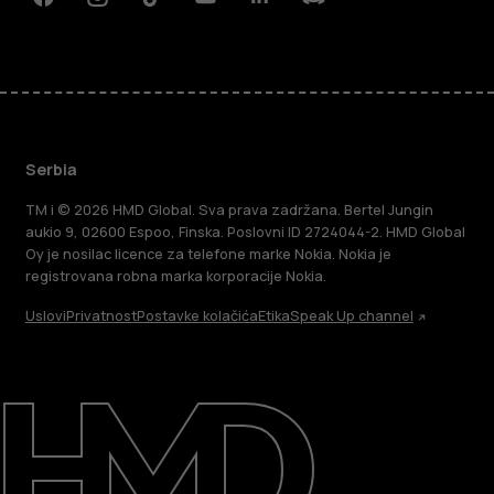
Facebook
Instagram
Tiktok
Youtube
Linkedin
Discord
Serbia
TM i © 2026 HMD Global. Sva prava zadržana. Bertel Jungin
aukio 9, 02600 Espoo, Finska. Poslovni ID 2724044-2. HMD Global
Oy je nosilac licence za telefone marke Nokia. Nokia je
registrovana robna marka korporacije Nokia.
Uslovi
Privatnost
Postavke kolačića
Etika
Speak Up channel
O kompaniji
Podrška