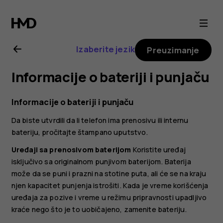
Uputstvo
za
Izaberite jezik
Preuzimanje
korisnike
Informacije o bateriji i punjaču
za
Informacije o bateriji i punjaču
HMD
Da biste utvrdili da li telefon ima prenosivu ili internu
bateriju, pročitajte štampano uputstvo.
Pulse
Uređaji sa prenosivom baterijom
Koristite uređaj
isključivo sa originalnom punjivom baterijom. Baterija
Pro
može da se puni i prazni na stotine puta, ali će se na kraju
njen kapacitet punjenja istrošiti. Kada je vreme korišćenja
uređaja za pozive i vreme u režimu pripravnosti upadljivo
kraće nego što je to uobičajeno, zamenite bateriju.