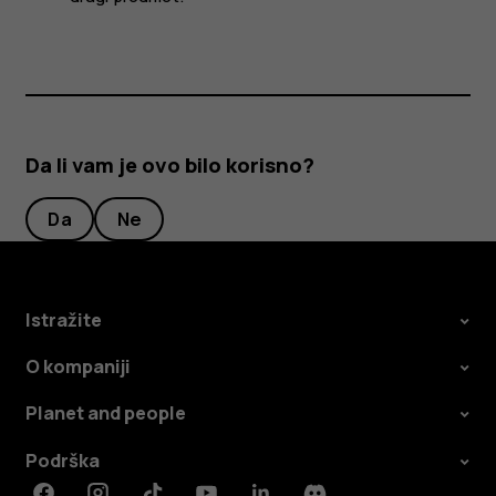
Da li vam je ovo bilo korisno?
Da
Ne
Istražite
O kompaniji
Planet and people
Podrška