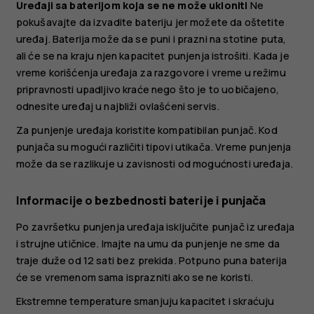
Uređaji sa baterijom koja se ne može ukloniti
Ne
pokušavajte da izvadite bateriju jer možete da oštetite
uređaj. Baterija može da se puni i prazni na stotine puta,
ali će se na kraju njen kapacitet punjenja istrošiti. Kada je
vreme korišćenja uređaja za razgovore i vreme u režimu
pripravnosti upadljivo kraće nego što je to uobičajeno,
odnesite uređaj u najbliži ovlašćeni servis.
Za punjenje uređaja koristite kompatibilan punjač. Kod
punjača su mogući različiti tipovi utikača. Vreme punjenja
može da se razlikuje u zavisnosti od mogućnosti uređaja.
Informacije o bezbednosti baterije i punjača
Po završetku punjenja uređaja isključite punjač iz uređaja
i strujne utičnice. Imajte na umu da punjenje ne sme da
traje duže od 12 sati bez prekida. Potpuno puna baterija
će se vremenom sama isprazniti ako se ne koristi.
Ekstremne temperature smanjuju kapacitet i skraćuju