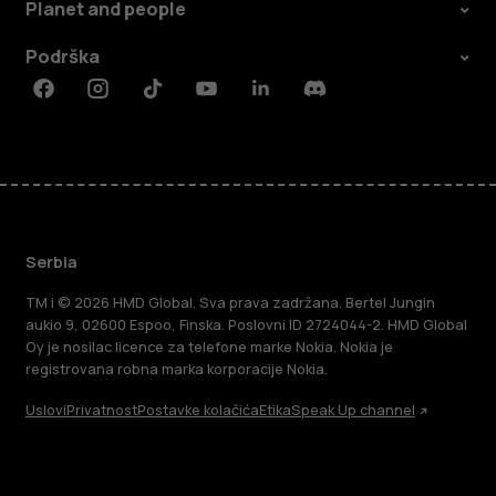
Planet and people
Podrška
Facebook
Instagram
Tiktok
Youtube
Linkedin
Discord
Serbia
TM i © 2026 HMD Global. Sva prava zadržana. Bertel Jungin
aukio 9, 02600 Espoo, Finska. Poslovni ID 2724044-2. HMD Global
Oy je nosilac licence za telefone marke Nokia. Nokia je
registrovana robna marka korporacije Nokia.
Uslovi
Privatnost
Postavke kolačića
Etika
Speak Up channel