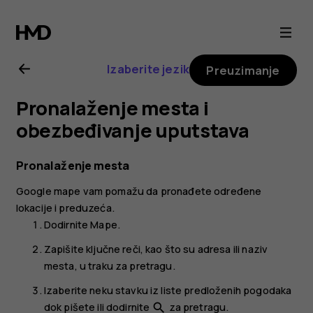
Uputstvo
za
Izaberite jezik
Preuzimanje
korisnike
Pronalaženje mesta i
za
obezbeđivanje uputstava
HMD
Pronalaženje mesta
Google mape
vam pomažu da pronađete određene
Pulse
lokacije i preduzeća.
Dodirnite
Mape
.
Pro
Zapišite ključne reči, kao što su adresa ili naziv
mesta, u traku za pretragu.
Izaberite neku stavku iz liste predloženih pogodaka
dok pišete ili dodirnite
za pretragu.
search