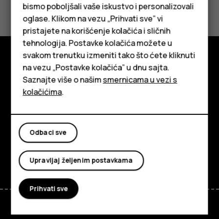
Da li vam je ovo bilo korisno?
bismo poboljšali vaše iskustvo i personalizovali
oglase. Klikom na vezu „Prihvati sve” vi
Da
Ne
pristajete na korišćenje kolačića i sličnih
tehnologija. Postavke kolačića možete u
Pametni telefoni
svakom trenutku izmeniti tako što ćete kliknuti
na vezu „Postavke kolačića” u dnu sajta.
Klasični telefoni
Istražite
Saznajte više o našim
smernicama u vezi s
Tableti
O kompaniji
kolačićima
.
Planet and people
Podrška
Odbaci sve
Facebook
Instagram
Tiktok
Youtube
Linkedin
Discord
Upravljaj željenim postavkama
Prihvati sve