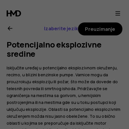
Uputstvo
za
Izaberite jezik
Preuzimanje
korisnike
Potencijalno eksplozivne
za
sredine
HMD
Isključite uređaj u potencijalno eksplozivnom okruženju,
recimo, u blizini benzinske pumpe. Varnice mogu da
Pulse
prouzrokuju eksploziju ili požar, što može da dovede do
telesnih povreda ili smrtnog ishoda. Pridržavajte se
Pro
ograničenja na mestima sa gorivom, u hemijskim
postrojenjima ili na mestima gde su u toku postupci koji
uključuju eksplozije. Oblasti sa potencijalno eksplozivnim
okruženjem možda nisu jasno obeležene. To su obično
oblasti u kojima se preporučuje da isključite motor