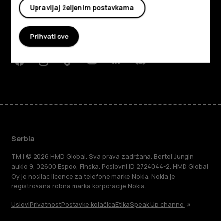
O kompaniji
Upravljaj željenim postavkama
Planet and people
Prihvati sve
Podrška
Facebook
Instagram
Tiktok
Youtube
Linkedin
Discord
Serbia
TM i © 2026 HMD Global. Sva prava zadržana. Bertel Jungin
aukio 9, 02600 Espoo, Finska. Poslovni ID 2724044-2. HMD Global
Oy je nosilac licence za telefone marke Nokia. Nokia je
registrovana robna marka korporacije Nokia.
Uslovi
Privatnost
Postavke kolačića
Etika
Speak Up channel