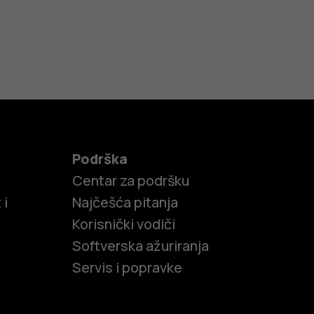
Podrška
Centar za podršku
 i
Najčešća pitanja
Korisnički vodiči
Softverska ažuriranja
Servis i popravke