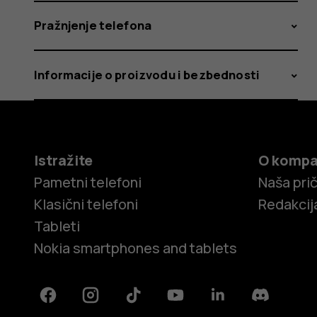
Pražnjenje telefona
Informacije o proizvodu i bezbednosti
Istražite
O kompa
Pametni telefoni
Naša pri
Klasični telefoni
Redakcij
Tableti
Nokia smartphones and tablets
Facebook
Instagram
Tiktok
Youtube
Linkedin
Discord