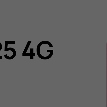
o
25 4G