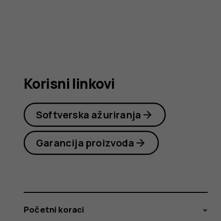
Nokia
225
Korisni linkovi
4G
Softverska ažuriranja
Garancija proizvoda
(2024)
Početni koraci