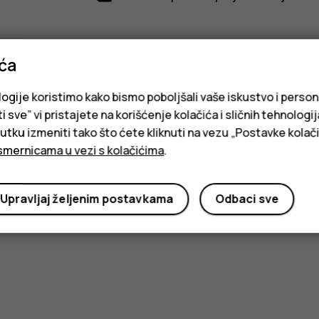
ića
logije koristimo kako bismo poboljšali vaše iskustvo i person
Da li vam je ovo bilo korisno?
i sve” vi pristajete na korišćenje kolačića i sličnih tehnologi
ku izmeniti tako što ćete kliknuti na vezu „Postavke kolači
smernicama u vezi s kolačićima
.
Da
Ne
Upravljaj željenim postavkama
Odbaci sve