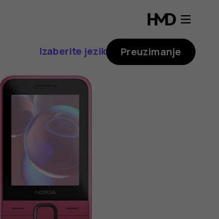
Izaberite jezik
Preuzimanje