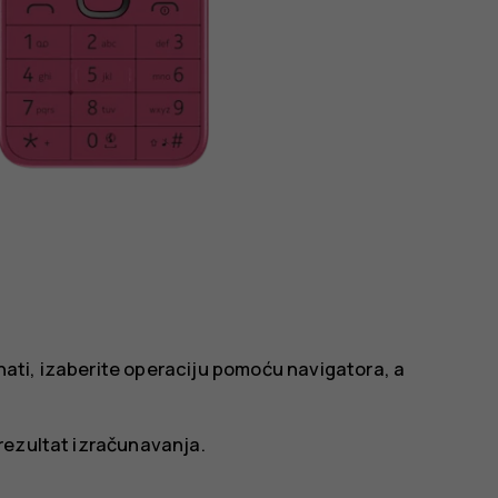
unati, izaberite operaciju pomoću navigatora, a
i rezultat izračunavanja.