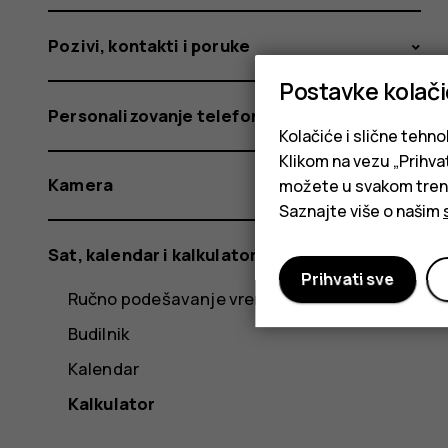
Pozivi, kontakti i poruke
Postavke kolač
Personalizovanje telefona
Kolačiće i slične tehno
Klikom na vezu „Prihvat
Kamera
možete u svakom trenut
Saznajte više o našim
Sat, kalendar i kalkulator
Prihvati sve
Ručno podešavanje vremena i datuma
Budilnik
Kalendar
Kalkulator