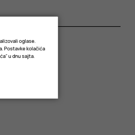
alizovali oglase.
ja. Postavke kolačića
ća” u dnu sajta.