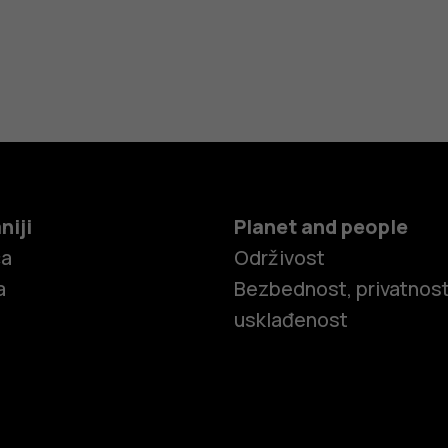
niji
Planet and people
ča
Održivost
a
Bezbednost, privatnost
usklađenost