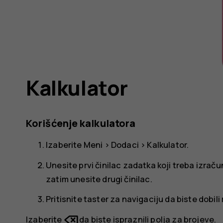
Kalkulator
Korišćenje kalkulatora
Izaberite
Meni
>
Dodaci
>
Kalkulator
.
Unesite prvi činilac zadatka koji treba izrač
zatim unesite drugi činilac.
Pritisnite taster za navigaciju da biste dobil
Izaberite
da biste ispraznili polja za brojeve.