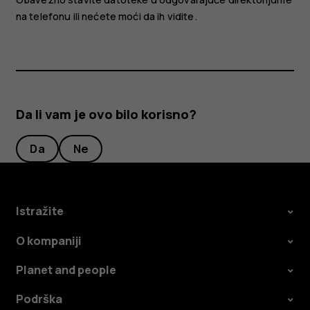
na telefonu ili nećete moći da ih vidite.
Da li vam je ovo bilo korisno?
Da
Ne
Istražite
O kompaniji
Planet and people
Podrška