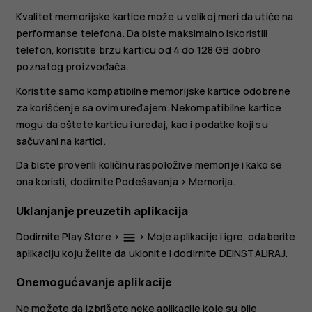
Kvalitet memorijske kartice može u velikoj meri da utiče na
performanse telefona. Da biste maksimalno iskoristili
telefon, koristite brzu karticu od 4 do 128 GB dobro
poznatog proizvođača.
Koristite samo kompatibilne memorijske kartice odobrene
za korišćenje sa ovim uređajem. Nekompatibilne kartice
mogu da oštete karticu i uređaj, kao i podatke koji su
sačuvani na kartici.
Da biste proverili količinu raspoložive memorije i kako se
ona koristi, dodirnite
Podešavanja
>
Memorija
.
Uklanjanje preuzetih aplikacija
Dodirnite
Play Store
>
>
Moje aplikacije i igre
, odaberite
menu
aplikaciju koju želite da uklonite i dodirnite
DEINSTALIRAJ
.
Onemogućavanje aplikacije
Ne možete da izbrišete neke aplikacije koje su bile