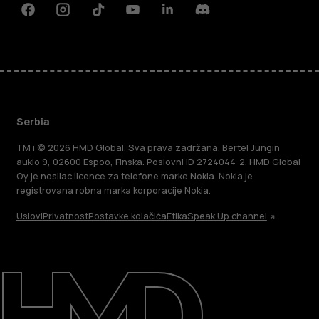
Facebook
Instagram
Tiktok
Youtube
Linkedin
Discord
Serbia
TM i © 2026 HMD Global. Sva prava zadržana. Bertel Jungin
aukio 9, 02600 Espoo, Finska. Poslovni ID 2724044-2. HMD Global
Oy je nosilac licence za telefone marke Nokia. Nokia je
registrovana robna marka korporacije Nokia.
Uslovi
Privatnost
Postavke kolačića
Etika
Speak Up channel
O kompaniji
Podrška