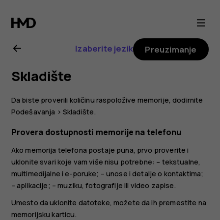
Nokia
3.2
Izaberite jezik
Preuzimanje
uputstvo
Skladište
za
Da biste proverili količinu raspoložive memorije, dodirnite
korisnika
Podešavanja
>
Skladište
.
Provera dostupnosti memorije na telefonu
Ako memorija telefona postaje puna, prvo proverite i
uklonite svari koje vam više nisu potrebne: – tekstualne,
multimedijalne i e-poruke; – unose i detalje o kontaktima;
– aplikacije; – muziku, fotografije ili video zapise.
Umesto da uklonite datoteke, možete da ih premestite na
memorijsku karticu.